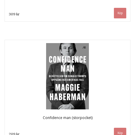
309 kr
Confidence man (storpocket)
209 kr