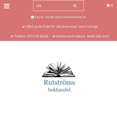
0
E-post:
info@rutstromsbokhandel.se
Alltid gratis frakt för alla leveranser inom Sverige
Telefon: 070-543 88 84
Betala med Faktura, Swish eller Kort