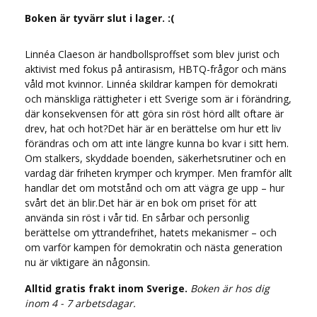
Boken är tyvärr slut i lager. :(
Linnéa Claeson är handbollsproffset som blev jurist och
aktivist med fokus på antirasism, HBTQ-frågor och mäns
våld mot kvinnor. Linnéa skildrar kampen för demokrati
och mänskliga rättigheter i ett Sverige som är i förändring,
där konsekvensen för att göra sin röst hörd allt oftare är
drev, hat och hot?Det här är en berättelse om hur ett liv
förändras och om att inte längre kunna bo kvar i sitt hem.
Om stalkers, skyddade boenden, säkerhetsrutiner och en
vardag där friheten krymper och krymper. Men framför allt
handlar det om motstånd och om att vägra ge upp – hur
svårt det än blir.Det här är en bok om priset för att
använda sin röst i vår tid. En sårbar och personlig
berättelse om yttrandefrihet, hatets mekanismer – och
om varför kampen för demokratin och nästa generation
nu är viktigare än någonsin.
Alltid gratis frakt inom Sverige.
Boken är hos dig
inom 4 - 7 arbetsdagar.