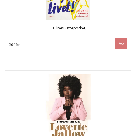
Hej livet! (storpocket)
209 kr