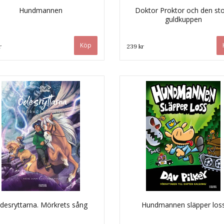
Hundmannen
Doktor Proktor och den st
guldkuppen
r
239 kr
desryttarna. Mörkrets sång
Hundmannen släpper los