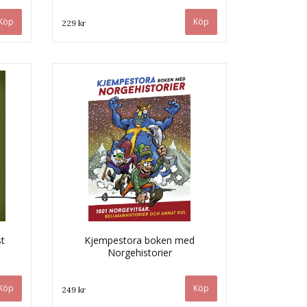
229 kr
st
Kjempestora boken med
Norgehistorier
249 kr