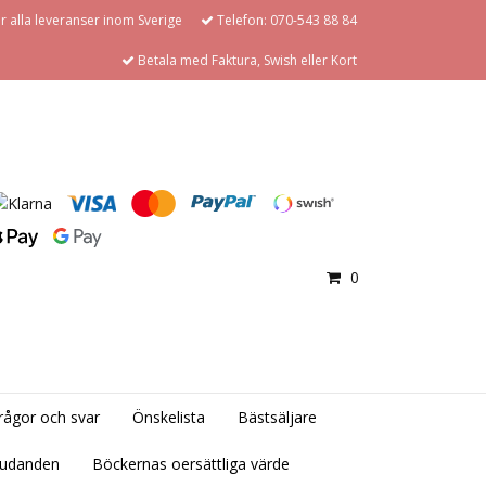
för alla leveranser inom Sverige
Telefon: 070-543 88 84
Betala med Faktura, Swish eller Kort
0
rågor och svar
Önskelista
Bästsäljare
judanden
Böckernas oersättliga värde