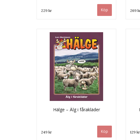
229 kr
269 k
Hälge – Älg i fårakläder
249 kr
129 kr