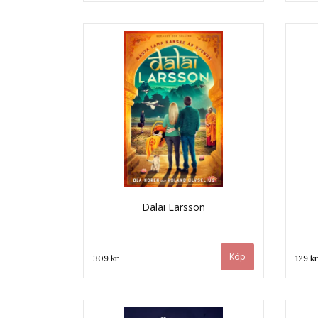
Dalai Larsson
309 kr
129 kr