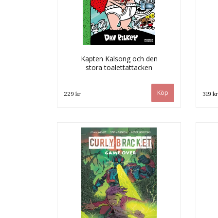
Kapten Kalsong och den
stora toalettattacken
229 kr
319 kr