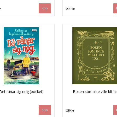
r
229 kr
Det rånar sig nog (pocket)
Boken som inte ville bli lä
219 kr