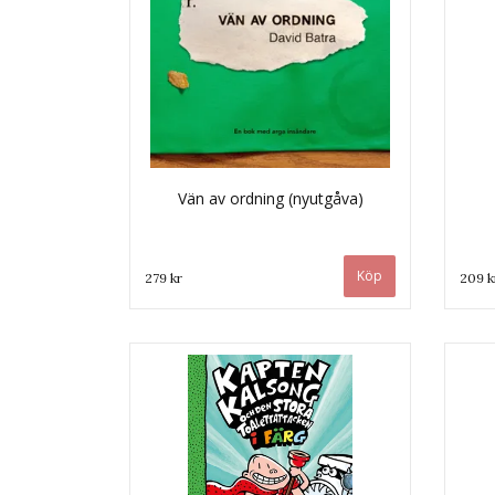
Vän av ordning (nyutgåva)
279 kr
209 k