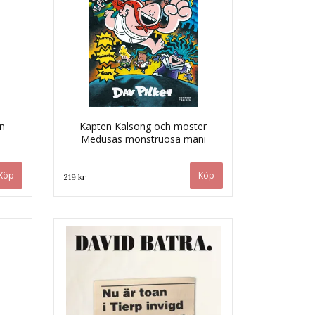
n
Kapten Kalsong och moster
Medusas monstruösa mani
219 kr