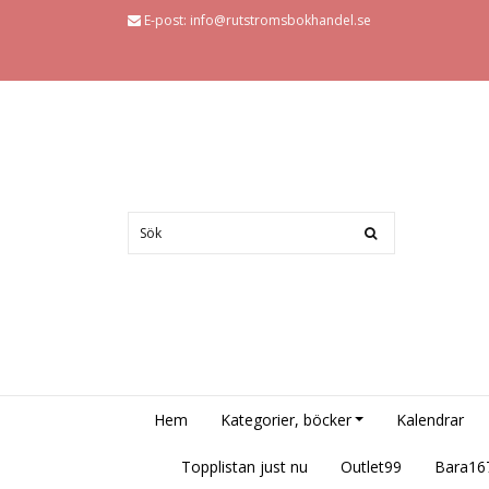
E-post:
info@rutstromsbokhandel.se
Hem
Kategorier, böcker
Kalendrar
Topplistan just nu
Outlet99
Bara16