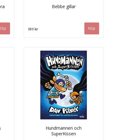
ora
Bebbe gillar
189 kr
s
Hundmannen och
SuperKissen