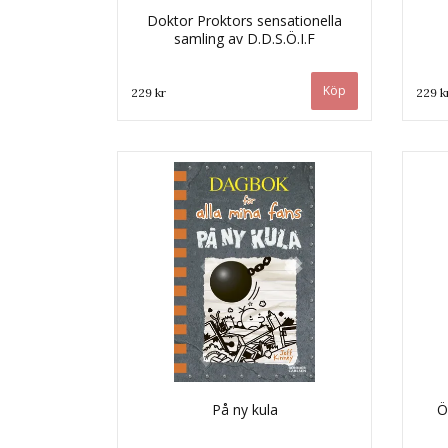
Doktor Proktors sensationella
samling av D.D.S.Ö.I.F
229 kr
229 k
På ny kula
Ö