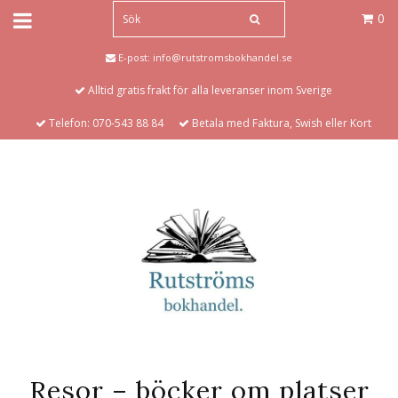
0
E-post:
info@rutstromsbokhandel.se
Alltid gratis frakt för alla leveranser inom Sverige
Telefon: 070-543 88 84
Betala med Faktura, Swish eller Kort
Resor – böcker om platser