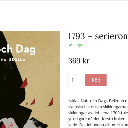
1793 – serier
I lager.
369 kr
Niklas Natt och Dags Bellman no
svenska historiska skildringarna 
skildringar av det sena 1700-ta
ytterligare då den första boken i
serie. Det inbundna albumet k