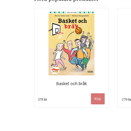
Basket och bråk
179 kr
279 k