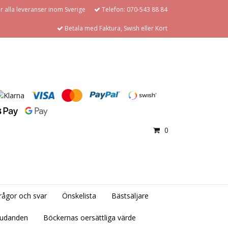
för alla leveranser inom Sverige
Telefon: 070-543 88 84
Betala med Faktura, Swish eller Kort
0
rågor och svar
Önskelista
Bästsäljare
judanden
Böckernas oersättliga värde