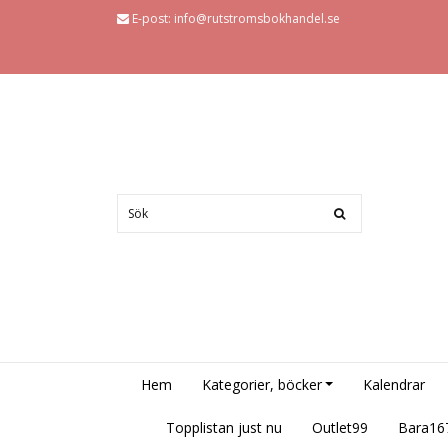
E-post:
info@rutstromsbokhandel.se
Hem
Kategorier, böcker
Kalendrar
Topplistan just nu
Outlet99
Bara16