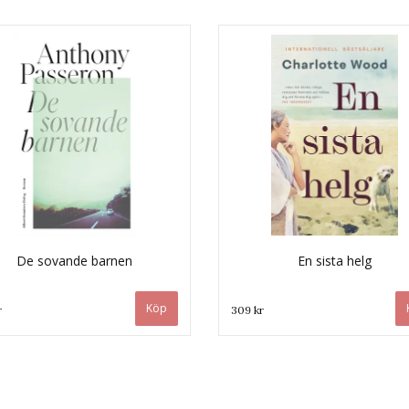
De sovande barnen
En sista helg
r
309 kr