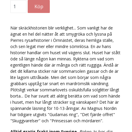
När skräckhistorien blir verklighet... Som vanligt har de
ägnat en hel del nätter åt att smygröka och lyssna på
Pierres rysarhistorier i Örnnästet, deras hemliga ställe,
och sen legat mer eller mindre sömnlösa. En av hans
historier handlar om huset vid vägens slut. Huset har stått
öde så länge någon kan minnas. Ryktena om vad som
egentligen hände där är många och rätt ruggiga. Ändå är
det dit killarna sticker när sommarsolen gassar och de är
lite lagom uttråkade. Men det som börjar som några
grabbars upptåg tar snart en mardrömslik vändning.
Plötsligt verkar sommarlovets oskuldsfulla solglitter långt
borta... De har svurit att aldrig berätta om vad som hände
i huset, men hur långt sträcker sig vänskapen? Det här är
spännande läsning för 10-13-åringar. Av Magnus Nordin
har tidigare utgivits "Gudarnas ring", "Det fjärde offret"
"Skuggvarelser" och "Prinsessan och mördaren".
Alltid gratis frakt inom Sverige.
Boken är hos dig