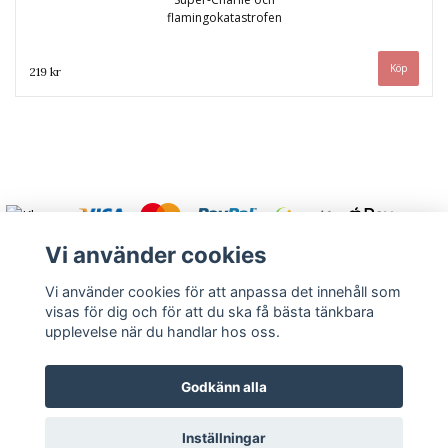
flamingokatastrofen
219 kr
Vi använder cookies
Vi använder cookies för att anpassa det innehåll som
visas för dig och för att du ska få bästa tänkbara
Varmt välkommen att kontakta oss.
upplevelse när du handlar hos oss.
Kontakt
Köpvillkor
Om oss
Returnera
Godkänn alla
Inställningar
© Copyright 2026 Rutströms bokhandel