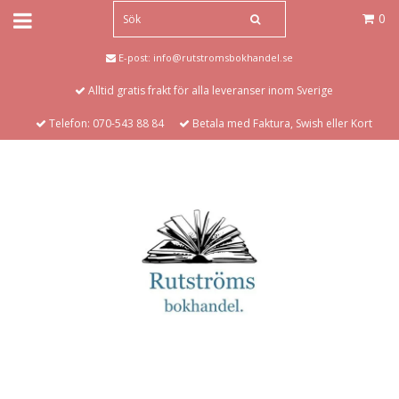
0
E-post:
info@rutstromsbokhandel.se
Alltid gratis frakt för alla leveranser inom Sverige
Telefon: 070-543 88 84
Betala med Faktura, Swish eller Kort