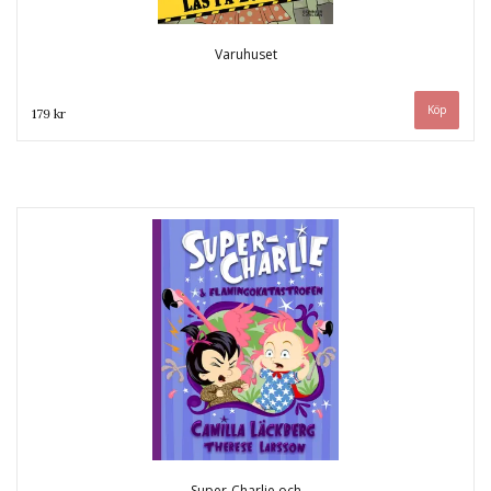
Varuhuset
179 kr
Super-Charlie och