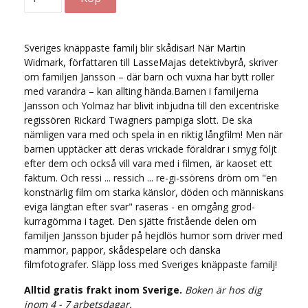
Sveriges knäppaste familj blir skådisar! När Martin
Widmark, författaren till LasseMajas detektivbyrå, skriver
om familjen Jansson – där barn och vuxna har bytt roller
med varandra – kan allting hända.Barnen i familjerna
Jansson och Yolmaz har blivit inbjudna till den excentriske
regissören Rickard Twagners pampiga slott. De ska
nämligen vara med och spela in en riktig långfilm! Men när
barnen upptäcker att deras vrickade föräldrar i smyg följt
efter dem och också vill vara med i filmen, är kaoset ett
faktum. Och ressi ... ressich ... re-gi-ssörens dröm om "en
konstnärlig film om starka känslor, döden och människans
eviga längtan efter svar" raseras - en omgång grod-
kurragömma i taget. Den sjätte fristående delen om
familjen Jansson bjuder på hejdlös humor som driver med
mammor, pappor, skådespelare och danska
filmfotografer. Släpp loss med Sveriges knäppaste familj!
Alltid gratis frakt inom Sverige.
Boken är hos dig
inom 4 - 7 arbetsdagar.