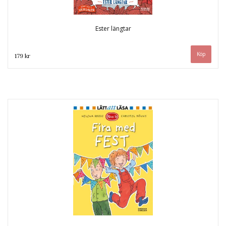
Ester längtar
179 kr