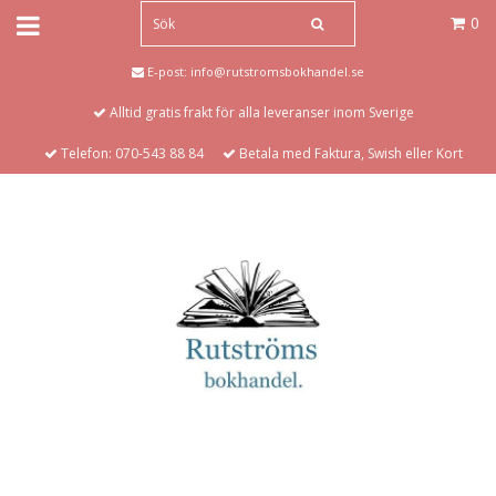
0
E-post:
info@rutstromsbokhandel.se
Alltid gratis frakt för alla leveranser inom Sverige
Telefon: 070-543 88 84
Betala med Faktura, Swish eller Kort