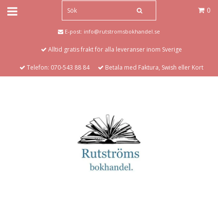
0
E-post:
info@rutstromsbokhandel.se
Alltid gratis frakt för alla leveranser inom Sverige
Telefon: 070-543 88 84
Betala med Faktura, Swish eller Kort