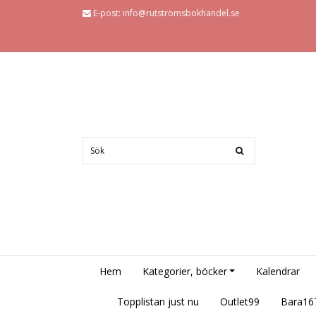
E-post:
info@rutstromsbokhandel.se
Hem
Kategorier, böcker
Kalendrar
Topplistan just nu
Outlet99
Bara16