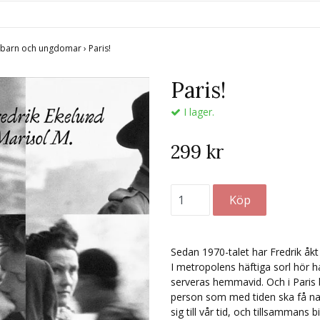
r barn och ungdomar
›
Paris!
Paris!
I lager.
299 kr
Sedan 1970-talet har Fredrik åkt t
I metropolens häftiga sorl hör
serveras hemmavid. Och i Paris b
person som med tiden ska få na
sig till vår tid, och tillsammans