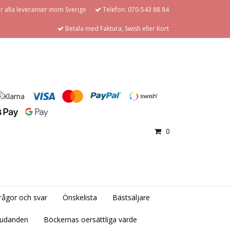
för alla leveranser inom Sverige
Telefon: 070-543 88 84
Betala med Faktura, Swish eller Kort
0
rågor och svar
Önskelista
Bästsäljare
judanden
Böckernas oersättliga värde