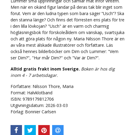
Lummer små uppfinningar och samlar mat inför vintern.
Men när en okänd figur landar på deras tak blir inget som
förut. Vem är den ludna typen som bara säger ”Usch”? Ska
den stanna länge? Och finns det förresten ens plats för tre
i den lilla lövkojan? "Usch" är en varm och charmig
högläsningsbok för förskoleåldern om vänskap, svartsjuka
och att göra plats för någon ny. Maria Nilsson Thore är en
av våra mest älskade illustratörer och författare. Läs
också hennes bilderböcker om Dim och Lummer: "Vem
ser Dim?", "Hur mår Dim?" och "Var är Dim?".
Alltid gratis frakt inom Sverige.
Boken är hos dig
inom 4 - 7 arbetsdagar.
Författare: Nilsson Thore, Maria
Format: Halvklotband
ISBN: 9789179812706
Utgivningsdatum: 2026-03-03
Förlag: Bonnier Carlsen