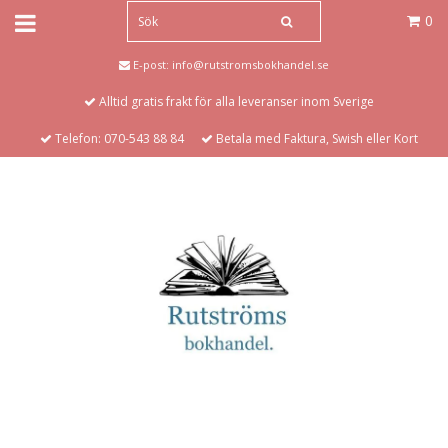
0
E-post:
info@rutstromsbokhandel.se
Alltid gratis frakt för alla leveranser inom Sverige
Telefon: 070-543 88 84
Betala med Faktura, Swish eller Kort