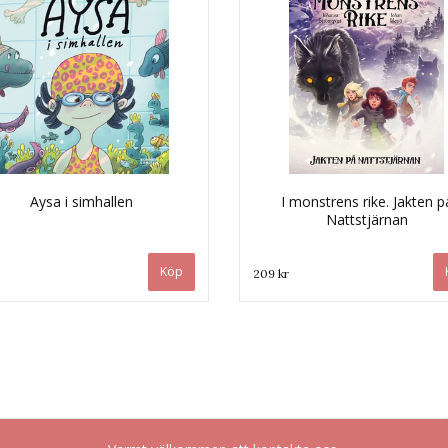
Aysa i simhallen
I monstrens rike. Jakten p
Nattstjärnan
209 kr