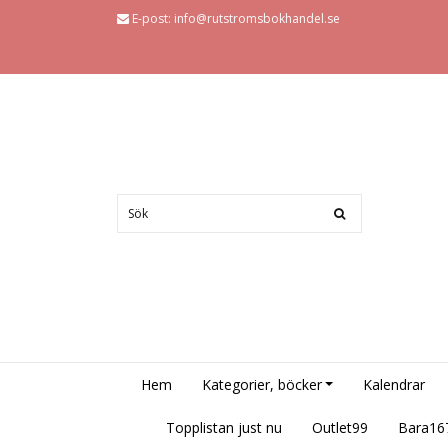
E-post:
info@rutstromsbokhandel.se
Hem
Kategorier, böcker
Kalendrar
Topplistan just nu
Outlet99
Bara16