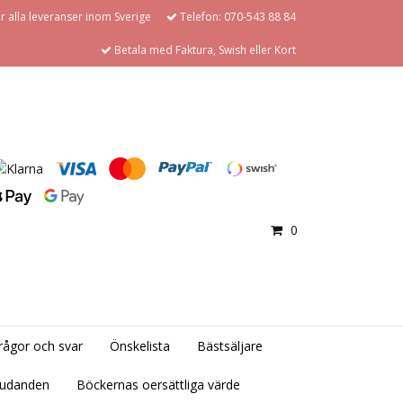
för alla leveranser inom Sverige
Telefon: 070-543 88 84
Betala med Faktura, Swish eller Kort
0
rågor och svar
Önskelista
Bästsäljare
judanden
Böckernas oersättliga värde