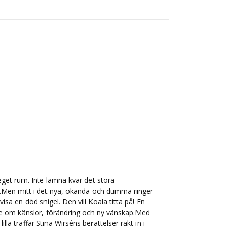
få eget rum. Inte lämna kvar det stora
.Men mitt i det nya, okända och dumma ringer
visa en död snigel. Den vill Koala titta på! En
e om känslor, förändring och ny vänskap.Med
illa träffar Stina Wirséns berättelser rakt in i