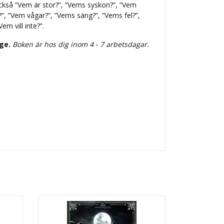
ckså ”Vem är stor?”, ”Vems syskon?”, ”Vem
?”, ”Vem vågar?”, ”Vems säng?”, ”Vems fel?”,
em vill inte?”.
ige.
Boken är hos dig inom 4 - 7 arbetsdagar.