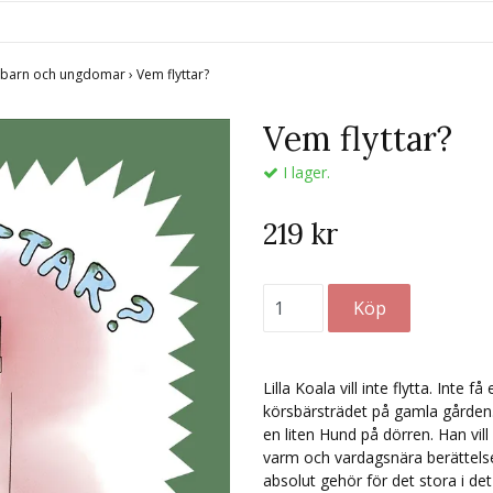
r barn och ungdomar
›
Vem flyttar?
Vem flyttar?
I lager.
219 kr
Lilla Koala vill inte flytta. Inte 
körsbärsträdet på gamla gården
en liten Hund på dörren. Han vill 
varm och vardagsnära berättels
absolut gehör för det stora i det l