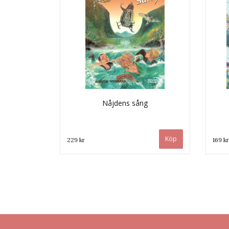
Nåjdens sång
229 kr
169 kr