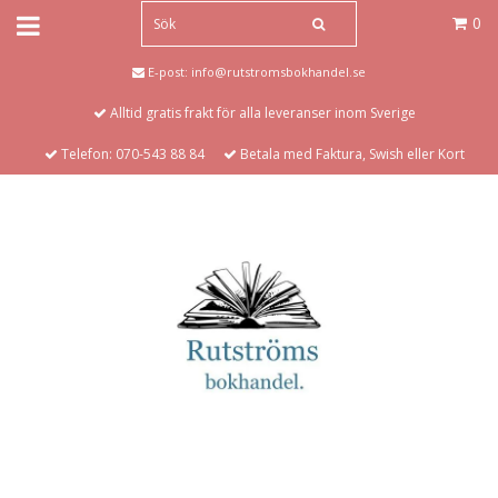
0
E-post:
info@rutstromsbokhandel.se
Alltid gratis frakt för alla leveranser inom Sverige
Telefon: 070-543 88 84
Betala med Faktura, Swish eller Kort