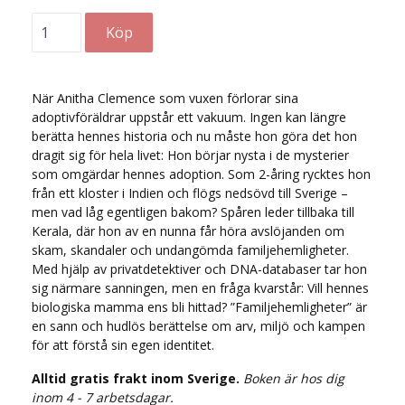
När Anitha Clemence som vuxen förlorar sina
adoptivföräldrar uppstår ett vakuum. Ingen kan längre
berätta hennes historia och nu måste hon göra det hon
dragit sig för hela livet: Hon börjar nysta i de mysterier
som omgärdar hennes adoption. Som 2-åring rycktes hon
från ett kloster i Indien och flögs nedsövd till Sverige –
men vad låg egentligen bakom? Spåren leder tillbaka till
Kerala, där hon av en nunna får höra avslöjanden om
skam, skandaler och undangömda familjehemligheter.
Med hjälp av privatdetektiver och DNA-databaser tar hon
sig närmare sanningen, men en fråga kvarstår: Vill hennes
biologiska mamma ens bli hittad? ”Familjehemligheter” är
en sann och hudlös berättelse om arv, miljö och kampen
för att förstå sin egen identitet.
Alltid gratis frakt inom Sverige.
Boken är hos dig
inom 4 - 7 arbetsdagar.