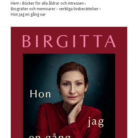
Hem
›
Böcker för alla åldrar och intressen
›
Biografier och memoarer – verkliga livsberättelser
›
Hon jag en gång var