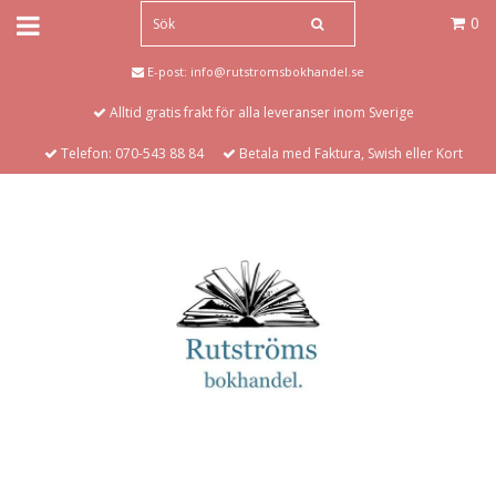
0
E-post:
info@rutstromsbokhandel.se
Alltid gratis frakt för alla leveranser inom Sverige
Telefon: 070-543 88 84
Betala med Faktura, Swish eller Kort