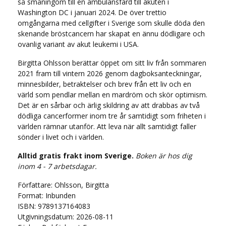
så småningom till en ambulansfärd till akuten i
Washington DC i januari 2024. De över trettio
omgångarna med cellgifter i Sverige som skulle döda den
skenande bröstcancern har skapat en ännu dödligare och
ovanlig variant av akut leukemi i USA.
Birgitta Ohlsson berättar öppet om sitt liv från sommaren
2021 fram till vintern 2026 genom dagboksanteckningar,
minnesbilder, betraktelser och brev från ett liv och en
värld som pendlar mellan en mardröm och skör optimism.
Det är en sårbar och ärlig skildring av att drabbas av två
dödliga cancerformer inom tre år samtidigt som friheten i
världen rämnar utanför. Att leva när allt samtidigt faller
sönder i livet och i världen.
Alltid gratis frakt inom Sverige.
Boken är hos dig
inom 4 - 7 arbetsdagar.
Författare: Ohlsson, Birgitta
Format: Inbunden
ISBN: 9789137164083
Utgivningsdatum: 2026-08-11