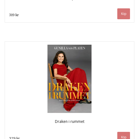
319 kr
Draken i rummet
329 kr