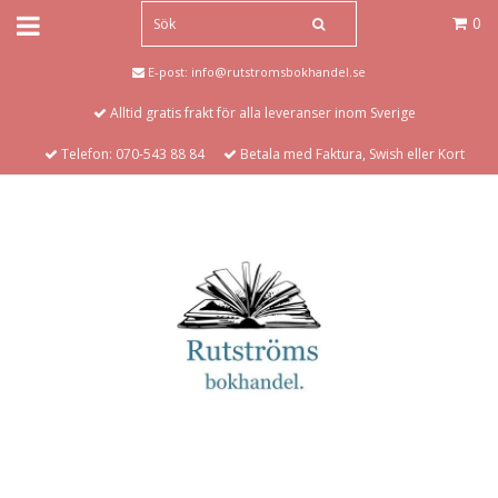
0
E-post:
info@rutstromsbokhandel.se
Alltid gratis frakt för alla leveranser inom Sverige
Telefon: 070-543 88 84
Betala med Faktura, Swish eller Kort