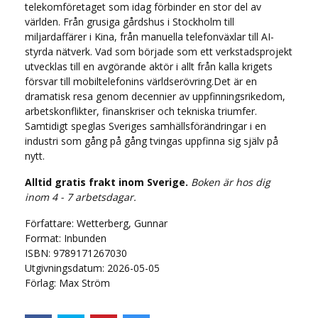
telekomföretaget som idag förbinder en stor del av
världen. Från grusiga gårdshus i Stockholm till
miljardaffärer i Kina, från manuella telefonväxlar till AI-
styrda nätverk. Vad som började som ett verkstadsprojekt
utvecklas till en avgörande aktör i allt från kalla krigets
försvar till mobiltelefonins världserövring.Det är en
dramatisk resa genom decennier av uppfinningsrikedom,
arbetskonflikter, finanskriser och tekniska triumfer.
Samtidigt speglas Sveriges samhällsförändringar i en
industri som gång på gång tvingas uppfinna sig själv på
nytt.
Alltid gratis frakt inom Sverige.
Boken är hos dig
inom 4 - 7 arbetsdagar.
Författare: Wetterberg, Gunnar
Format: Inbunden
ISBN: 9789171267030
Utgivningsdatum: 2026-05-05
Förlag: Max Ström