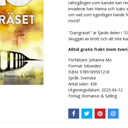
rättegången som kanske kan ren
invaderar han Hanna och Isaks
om vad som egentligen hände f
mord?
"Darrgräset" är fjärde delen i "
skuggan av brott och att inte ku
Alltid gratis frakt inom Sver
Författare:
Johanna Mo
Format:
Inbunden
ISBN:
9789189501218
Språk:
Svenska
Antal sidor:
428
Utgivningsdatum:
2023-06-12
Förlag:
Romanus & Selling