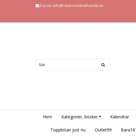
E-post:
info@rutstromsbokhandel.se
Hem
Kategorier, böcker
Kalendrar
Topplistan just nu
Outlet99
Bara16