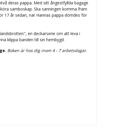
två deras pappa. Med sitt ångestfyllda bagage
 sköra samboskap. Ska sanningen komma fram
ör 17 år sedan, när Hannas pappa dömdes för
Ölandsbrotten", en deckarserie om att leva i
nna klippa banden till sin hembygd.
ige.
Boken är hos dig inom 4 - 7 arbetsdagar.