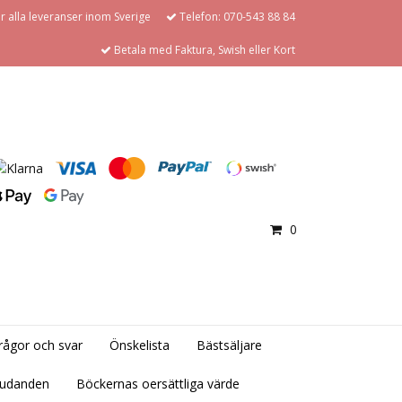
för alla leveranser inom Sverige
Telefon: 070-543 88 84
Betala med Faktura, Swish eller Kort
0
rågor och svar
Önskelista
Bästsäljare
judanden
Böckernas oersättliga värde