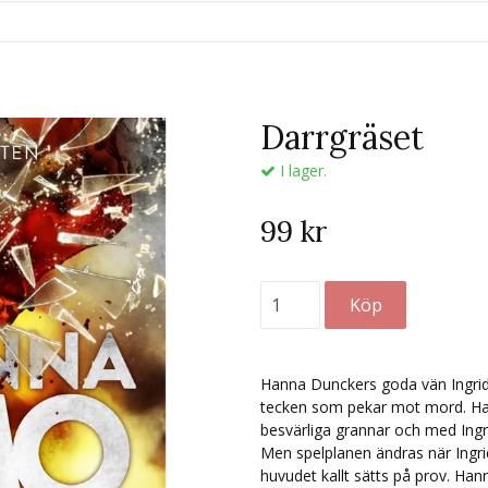
t
Darrgräset
I lager.
99 kr
Hanna Dunckers goda vän Ingrid
tecken som pekar mot mord. Ha
besvärliga grannar och med Ingrid
Men spelplanen ändras när Ingri
huvudet kallt sätts på prov. Hann