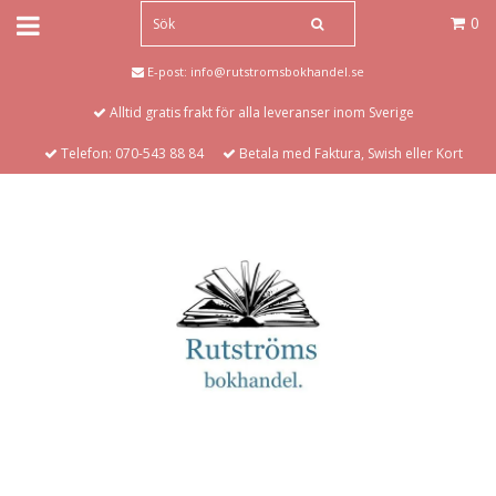
0
E-post:
info@rutstromsbokhandel.se
Alltid gratis frakt för alla leveranser inom Sverige
Telefon: 070-543 88 84
Betala med Faktura, Swish eller Kort