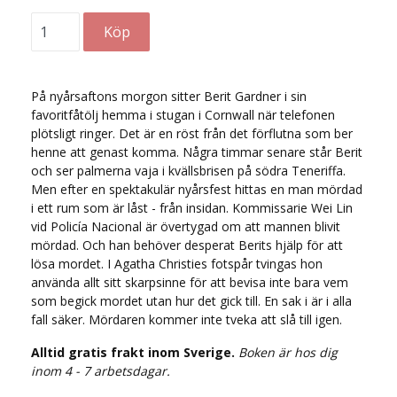
På nyårsaftons morgon sitter Berit Gardner i sin
favoritfåtölj hemma i stugan i Cornwall när telefonen
plötsligt ringer. Det är en röst från det förflutna som ber
henne att genast komma. Några timmar senare står Berit
och ser palmerna vaja i kvällsbrisen på södra Teneriffa.
Men efter en spektakulär nyårsfest hittas en man mördad
i ett rum som är låst - från insidan. Kommissarie Wei Lin
vid Policía Nacional är övertygad om att mannen blivit
mördad. Och han behöver desperat Berits hjälp för att
lösa mordet. I Agatha Christies fotspår tvingas hon
använda allt sitt skarpsinne för att bevisa inte bara vem
som begick mordet utan hur det gick till. En sak i är i alla
fall säker. Mördaren kommer inte tveka att slå till igen.
Alltid gratis frakt inom Sverige.
Boken är hos dig
inom 4 - 7 arbetsdagar.