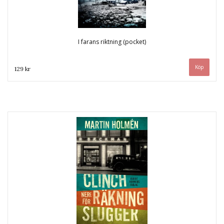
I farans riktning (pocket)
129 kr