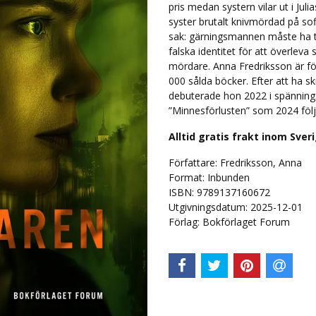
pris medan systern vilar ut i Jul
syster brutalt knivmördad på so
sak: gärningsmannen måste ha tag
falska identitet för att överlev
mördare. Anna Fredriksson är f
000 sålda böcker. Efter att ha sk
debuterade hon 2022 i spänning
”Minnesförlusten” som 2024 följ
Alltid gratis frakt inom Sver
Författare: Fredriksson, Anna
Format: Inbunden
ISBN: 9789137160672
Utgivningsdatum: 2025-12-01
Förlag: Bokförlaget Forum