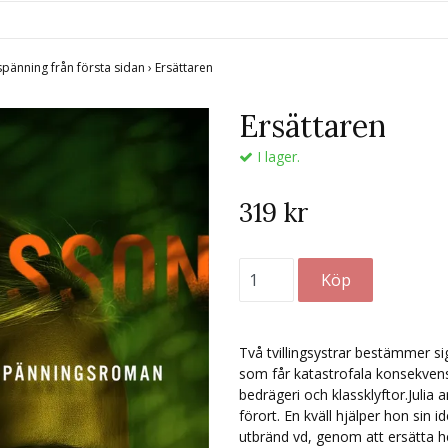
spänning från första sidan
›
Ersättaren
Ersättaren
I lager.
319 kr
Två tvillingsystrar bestämmer sig
som får katastrofala konsekvense
bedrägeri och klassklyftor.Julia 
förort. En kväll hjälper hon sin i
utbränd vd, genom att ersätta he