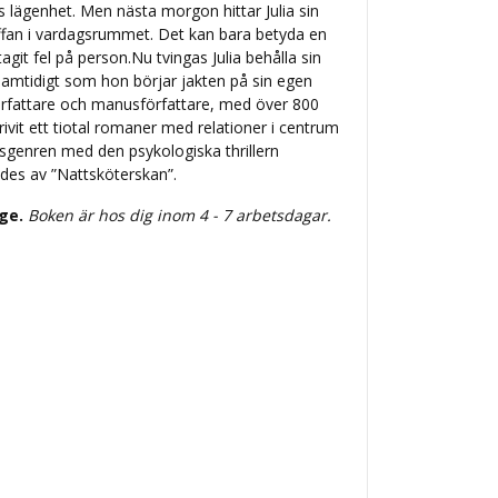
ias lägenhet. Men nästa morgon hittar Julia sin
ffan i vardagsrummet. Det kan bara betyda en
it fel på person.Nu tvingas Julia behålla sin
a samtidigt som hon börjar jakten på sin egen
örfattare och manusförfattare, med över 800
rivit ett tiotal romaner med relationer i centrum
sgenren med den psykologiska thrillern
des av ”Nattsköterskan”.
ige.
Boken är hos dig inom 4 - 7 arbetsdagar.