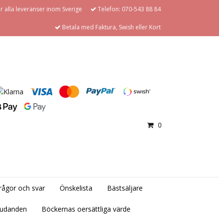
för alla leveranser inom Sverige
Telefon: 070-543 88 84
Betala med Faktura, Swish eller Kort
0
rågor och svar
Önskelista
Bästsäljare
judanden
Böckernas oersättliga värde