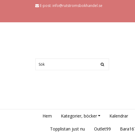
E-post:
info@rutstromsbokhandel.se
Hem
Kategorier, böcker
Kalendrar
Topplistan just nu
Outlet99
Bara16