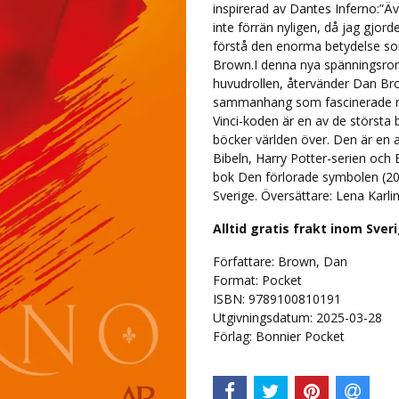
inspirerad av Dantes Inferno:”Ä
inte förrän nyligen, då jag gjord
förstå den enorma betydelse som 
Brown.I denna nya spänningsro
huvudrollen, återvänder Dan Brow
sammanhang som fascinerade re
Vinci-koden är en av de största
böcker världen över. Den är en 
Bibeln, Harry Potter-serien oc
bok Den förlorade symbolen (200
Sverige. Översättare: Lena Karl
Alltid gratis frakt inom Sver
Författare: Brown, Dan
Format: Pocket
ISBN: 9789100810191
Utgivningsdatum: 2025-03-28
Förlag: Bonnier Pocket