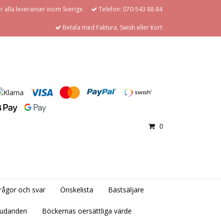
för alla leveranser inom Sverige
Telefon: 070-543 88 84
Betala med Faktura, Swish eller Kort
0
rågor och svar
Önskelista
Bästsäljare
judanden
Böckernas oersättliga värde