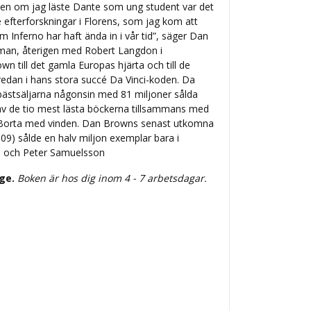
ven om jag läste Dante som ung student var det
e efterforskningar i Florens, som jag kom att
Inferno har haft ända in i vår tid”, säger Dan
man, återigen med Robert Langdon i
n till det gamla Europas hjärta och till de
dan i hans stora succé Da Vinci-koden. Da
 bästsäljarna någonsin med 81 miljoner sålda
av de tio mest lästa böckerna tillsammans med
h Borta med vinden. Dan Browns senast utkomna
9) sålde en halv miljon exemplar bara i
in och Peter Samuelsson
ige.
Boken är hos dig inom 4 - 7 arbetsdagar.