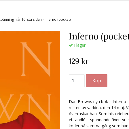
spänning från första sidan
›
Inferno (pocket)
Inferno (pocke
I lager.
129 kr
Dan Browns nya bok – Inferno –
resten av världen, den 14 maj.
överraskar han. Som historieber
ett andlöst spännande äventyr i
koder på samma gång som han l