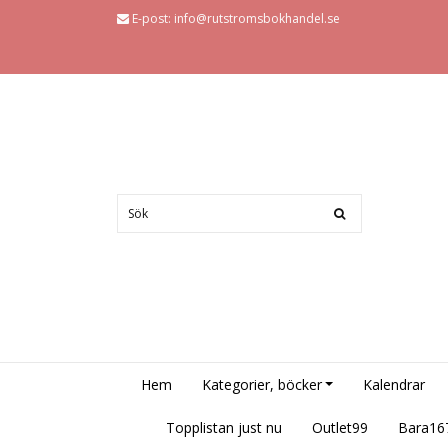
E-post:
info@rutstromsbokhandel.se
Hem
Kategorier, böcker
Kalendrar
Topplistan just nu
Outlet99
Bara16