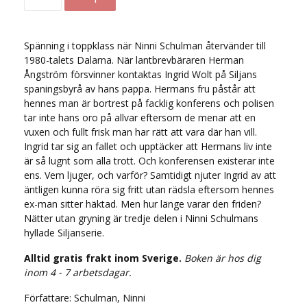
Spänning i toppklass när Ninni Schulman återvänder till
1980-talets Dalarna. När lantbrevbäraren Herman
Ångström försvinner kontaktas Ingrid Wolt på Siljans
spaningsbyrå av hans pappa. Hermans fru påstår att
hennes man är bortrest på facklig konferens och polisen
tar inte hans oro på allvar eftersom de menar att en
vuxen och fullt frisk man har rätt att vara där han vill.
Ingrid tar sig an fallet och upptäcker att Hermans liv inte
är så lugnt som alla trott. Och konferensen existerar inte
ens. Vem ljuger, och varför? Samtidigt njuter Ingrid av att
äntligen kunna röra sig fritt utan rädsla eftersom hennes
ex-man sitter häktad. Men hur länge varar den friden?
Nätter utan gryning är tredje delen i Ninni Schulmans
hyllade Siljanserie.
Alltid gratis frakt inom Sverige.
Boken är hos dig
inom 4 - 7 arbetsdagar.
Författare: Schulman, Ninni