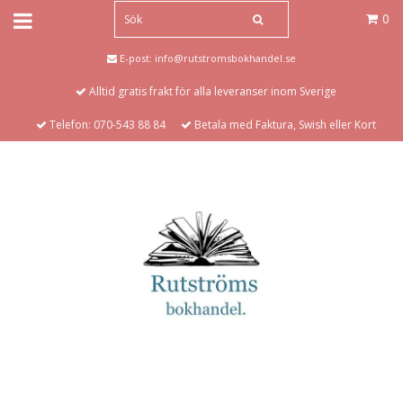
0
E-post:
info@rutstromsbokhandel.se
Alltid gratis frakt för alla leveranser inom Sverige
Telefon: 070-543 88 84
Betala med Faktura, Swish eller Kort