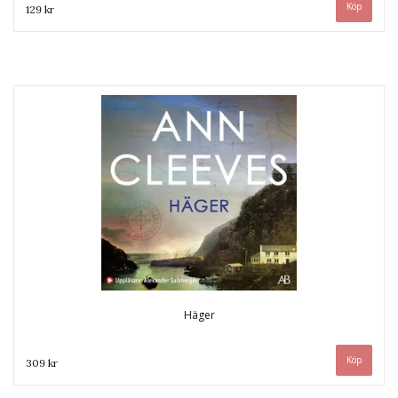
129 kr
Häger
309 kr