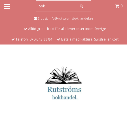
0
E-post:
info@rutstromsbokhandel.se
Alltid gratis frakt för alla leveranser inom Sverige
Telefon: 070-543 88 84
Betala med Faktura, Swish eller Kort