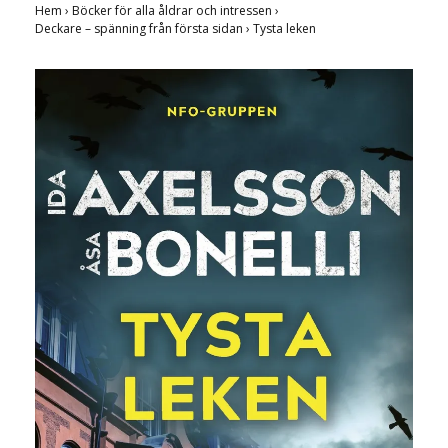
Hem
›
Böcker för alla åldrar och intressen
›
Deckare – spänning från första sidan
›
Tysta leken