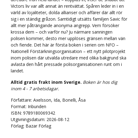
Victors liv var allt annat än rentvättat. Spåren leder in i en
värld av lojaliteter, dolda allianser och affärer där allt rör
sig i en ständig gråzon. Samtidigt utsätts familjen Savic för
allt mer påträngande anonyma angrepp. Vem försöker
krossa dem – och varför nu? Ju närmare sanningen
polisen kommer, desto mer upplöses gränsen mellan vän
och fiende. Det här är första boken i serien om NFO –
Nationell Förstärkningsorganisation – ett nytt pilotprojekt
inom polisen där utvalda utredare med olika bakgrund ska
avlasta den hårt pressade polisorganisationen runt om i
landet.
Alltid gratis frakt inom Sverige.
Boken är hos dig
inom 4 - 7 arbetsdagar.
Författare: Axelsson, Ida, Bonelli, Åsa
Format: Inbunden
ISBN: 9789180069342
Utgivningsdatum: 2026-08-12
Förlag: Bazar Förlag