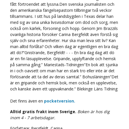
fått förtroendet att lyssna.Den svenska journalisten och
den amerikanska fängelsepastorn tillbringar två veckor
tillsammans. I sitt hus på landsbygden i Texas delar han
med sig av sina unika livsvisdomar om död och sorg, men
också om kärlek, försoning och hopp. Genom Jim Brazzils
ovanliga historia försöker Carina Bergfeldt även förstå sig
själv och sina erfarenheter. Hur ska man leva sitt liv? Kan
man alltid förlåta? Och vilken dag är egentligen en bra dag
att dö?”Gnistrande, Bergfeldt! - - - En bra dag dag att dö
är en fin läsupplevelse. Gripande, upplyftande och hemsk
på samma gång.” Mariestads-Tidningen”En bok att sjunka
in i och oavsett om man har en stark tro eller inte är det
förlösande att ta del av deras samtal.” Bohusläningen”Det
är en gripande och hemsk bok, men också en upplevelse,
och kanske även ett uppvaknande.” Blekinge Läns Tidning
Det finns även en
pocketversion.
Alltid gratis frakt inom Sverige.
Boken är hos dig
inom 4 - 7 arbetsdagar.
Författare: Bergfeldt, Carina