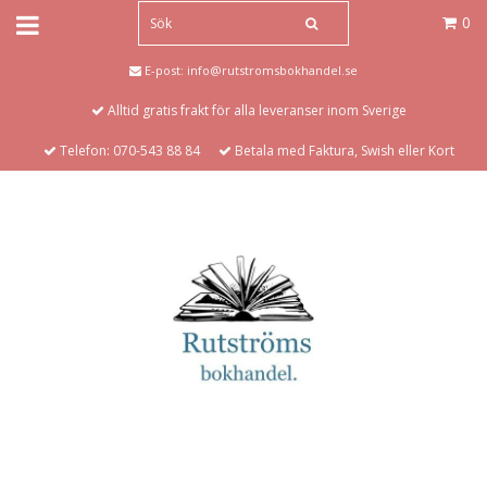
0
E-post:
info@rutstromsbokhandel.se
Alltid gratis frakt för alla leveranser inom Sverige
Telefon: 070-543 88 84
Betala med Faktura, Swish eller Kort