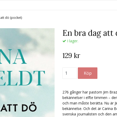
 att dö (pocket)
En bra dag att 
I lager.
129 kr
276 gånger har pastorn Jim Brazz
bekännelser i elfte timmen – den
och man måste berätta. Nu är Ji
bekännelse. Och det är Carina Be
svenska journalisten och den am