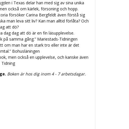
bygden i Texas delar han med sig av sina unika
men också om kärlek, försoning och hopp.
oria försöker Carina Bergfeldt även förstå sig
ska man leva sitt liv? Kan man alltid förlåta? Och
dag att dö?
ra dag dag att dö är en fin läsupplevelse.
sk på samma gång.” Mariestads-Tidningen
tt om man har en stark tro eller inte är det
samtal.” Bohusläningen
bok, men också en upplevelse, och kanske även
 Tidning
ige.
Boken är hos dig inom 4 - 7 arbetsdagar.