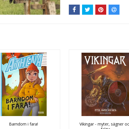
Barndom i fara!
Vikingar - myter, sägner o