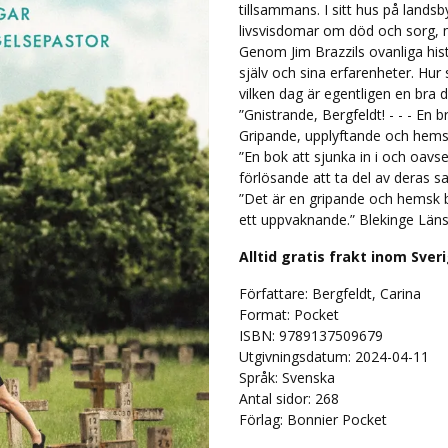
tillsammans. I sitt hus på lands
livsvisdomar om död och sorg, 
Genom Jim Brazzils ovanliga hist
själv och sina erfarenheter. Hur 
vilken dag är egentligen en bra 
”Gnistrande, Bergfeldt! - - - En b
Gripande, upplyftande och hem
”En bok att sjunka in i och oavse
förlösande att ta del av deras 
”Det är en gripande och hemsk 
ett uppvaknande.” Blekinge Läns
Alltid gratis frakt inom Sver
Författare: Bergfeldt, Carina
Format: Pocket
ISBN: 9789137509679
Utgivningsdatum: 2024-04-11
Språk:
Svenska
Antal sidor:
268
Förlag: Bonnier Pocket