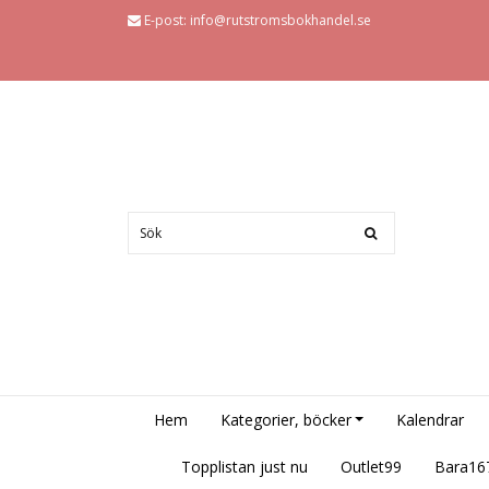
E-post:
info@rutstromsbokhandel.se
Hem
Kategorier, böcker
Kalendrar
Topplistan just nu
Outlet99
Bara16