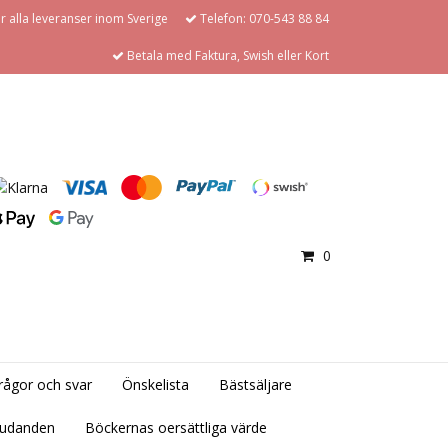
för alla leveranser inom Sverige
Telefon: 070-543 88 84
Betala med Faktura, Swish eller Kort
0
rågor och svar
Önskelista
Bästsäljare
judanden
Böckernas oersättliga värde