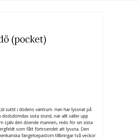
dö (pocket)
il suttit i dödens väntrum. Han har lyssnat på
 dödsdömdas sista stund, när allt väller upp
m själv den döende mannen, redo för sin sista
rgfeldt som fått förtroendet att lyssna. Den
erikanska fängelsepastorn tillbringar två veckor