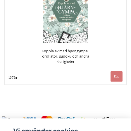
Koppla av med hjärngympa :
ordflätor, sudoku och andra
klurigheter
167 kr
Vi använder cookies