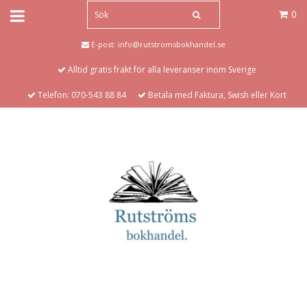
0
E-post:
info@rutstromsbokhandel.se
Alltid gratis frakt för alla leveranser inom Sverige
Telefon: 070-543 88 84
Betala med Faktura, Swish eller Kort