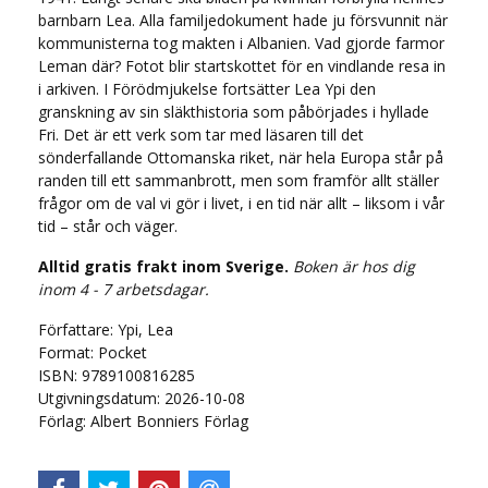
barnbarn Lea. Alla familjedokument hade ju försvunnit när
kommunisterna tog makten i Albanien. Vad gjorde farmor
Leman där? Fotot blir startskottet för en vindlande resa in
i arkiven. I Förödmjukelse fortsätter Lea Ypi den
granskning av sin släkthistoria som påbörjades i hyllade
Fri. Det är ett verk som tar med läsaren till det
sönderfallande Ottomanska riket, när hela Europa står på
randen till ett sammanbrott, men som framför allt ställer
frågor om de val vi gör i livet, i en tid när allt – liksom i vår
tid – står och väger.
Alltid gratis frakt inom Sverige.
Boken är hos dig
inom 4 - 7 arbetsdagar.
Författare: Ypi, Lea
Format: Pocket
ISBN: 9789100816285
Utgivningsdatum: 2026-10-08
Förlag: Albert Bonniers Förlag