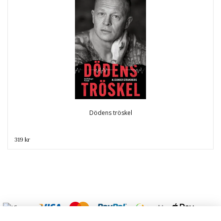
Dödens tröskel
319 kr