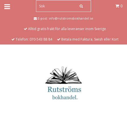
0
E-post:
info@rutstromsbokhandel.se
Alltid gratis frakt för alla leveranser inom Sverige
Telefon: 070-543 88 84
Betala med Faktura, Swish eller Kort