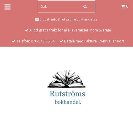
0
E-post:
info@rutstromsbokhandel.se
Alltid gratis frakt för alla leveranser inom Sverige
Telefon: 070-543 88 84
Betala med Faktura, Swish eller Kort