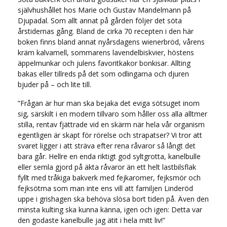
självhushållet hos Marie och Gustav Mandelmann på
Djupadal. Som allt annat på gården följer det söta
årstidernas gång. Bland de cirka 70 recepten i den här
boken finns bland annat nyårsdagens wienerbröd, vårens
kräm kalvamell, sommarens lavendelbiskvier, höstens
äppelmunkar och julens favoritkakor bonkisar. Allting
bakas eller tillreds på det som odlingarna och djuren
bjuder på – och lite till.
”Frågan är hur man ska bejaka det eviga sötsuget inom
sig, särskilt i en modern tillvaro som håller oss alla alltmer
stilla, rentav fjättrade vid en skärm när hela vår organism
egentligen är skapt för rörelse och strapatser? Vi tror att
svaret ligger i att sträva efter rena råvaror så långt det
bara går. Hellre en enda riktigt god syltgrotta, kanelbulle
eller semla gjord på äkta råvaror än ett helt lastbilsflak
fyllt med tråkiga bakverk med fejkaromer, fejksmör och
fejksötma som man inte ens vill att familjen Linderöd
uppe i grishagen ska behöva slösa bort tiden på. Även den
minsta kulting ska kunna känna, igen och igen: Detta var
den godaste kanelbulle jag ätit i hela mitt liv!”