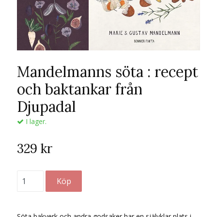
Mandelmanns söta : recept
och baktankar från
Djupadal
I lager.
329 kr
Söta bakverk och andra godsaker har en självklar plats i