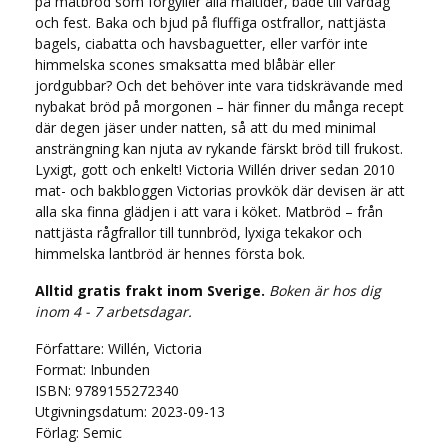
på matbröd som förgyller alla måltider, både till vardag
och fest. Baka och bjud på fluffiga ostfrallor, nattjästa
bagels, ciabatta och havsbaguetter, eller varför inte
himmelska scones smaksatta med blåbär eller
jordgubbar? Och det behöver inte vara tidskrävande med
nybakat bröd på morgonen – här finner du många recept
där degen jäser under natten, så att du med minimal
ansträngning kan njuta av rykande färskt bröd till frukost.
Lyxigt, gott och enkelt! Victoria Willén driver sedan 2010
mat- och bakbloggen Victorias provkök där devisen är att
alla ska finna glädjen i att vara i köket. Matbröd – från
nattjästa rågfrallor till tunnbröd, lyxiga tekakor och
himmelska lantbröd är hennes första bok.
Alltid gratis frakt inom Sverige.
Boken är hos dig
inom 4 - 7 arbetsdagar.
Författare: Willén, Victoria
Format: Inbunden
ISBN: 9789155272340
Utgivningsdatum: 2023-09-13
Förlag: Semic