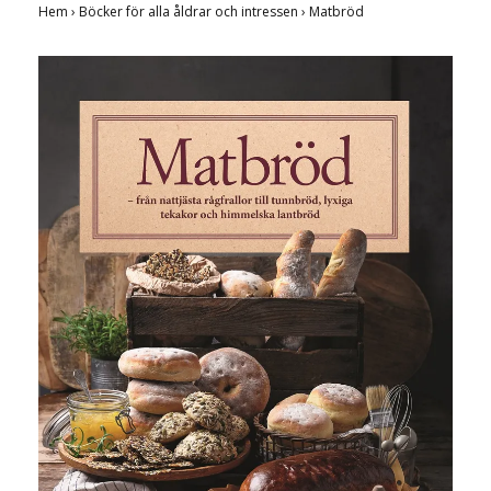
Hem
›
Böcker för alla åldrar och intressen
›
Matbröd