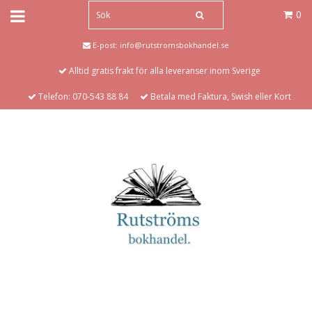
0
E-post:
info@rutstromsbokhandel.se
Alltid gratis frakt för alla leveranser inom Sverige
Telefon: 070-543 88 84
Betala med Faktura, Swish eller Kort