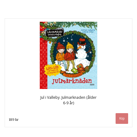
Jul i Valleby. Julmarknaden (ålder
6-9 år)
189 kr