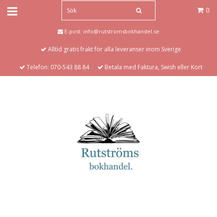
0
E-post:
info@rutstromsbokhandel.se
Alltid gratis frakt för alla leveranser inom Sverige
Telefon: 070-543 88 84
Betala med Faktura, Swish eller Kort