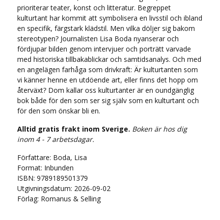
prioriterar teater, konst och litteratur. Begreppet
kulturtant har kommit att symbolisera en livsstil och ibland
en specifik, färgstark klädstil. Men vilka döljer sig bakom
stereotypen? Journalisten Lisa Boda nyanserar och
fördjupar bilden genom intervjuer och porträtt varvade
med historiska tillbakablickar och samtidsanalys. Och med
en angelägen farhåga som drivkraft: Är kulturtanten som
vi känner henne en utdöende art, eller finns det hopp om
återväxt? Dom kallar oss kulturtanter är en oundgänglig
bok både för den som ser sig själv som en kulturtant och
för den som önskar bli en.
Alltid gratis frakt inom Sverige.
Boken är hos dig
inom 4 - 7 arbetsdagar.
Författare: Boda, Lisa
Format: Inbunden
ISBN: 9789189501379
Utgivningsdatum: 2026-09-02
Förlag: Romanus & Selling