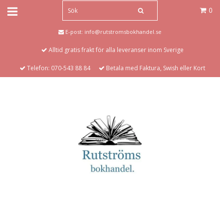
0
E-post:
info@rutstromsbokhandel.se
Alltid gratis frakt för alla leveranser inom Sverige
Telefon: 070-543 88 84
Betala med Faktura, Swish eller Kort