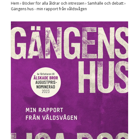
Hem
›
Böcker för alla åldrar och intressen
›
Samhälle och debatt
›
Gängens hus - min rapport från våldsvågen