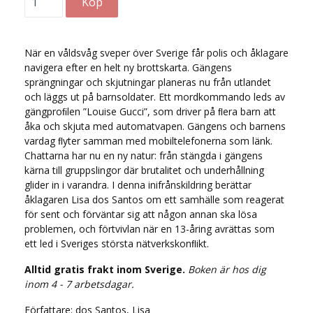
När en våldsvåg sveper över Sverige får polis och åklagare
navigera efter en helt ny brottskarta. Gängens
sprängningar och skjutningar planeras nu från utlandet
och läggs ut på barnsoldater. Ett mordkommando leds av
gängproﬁlen ”Louise Gucci”, som driver på ﬂera barn att
åka och skjuta med automatvapen. Gängens och barnens
vardag ﬂyter samman med mobiltelefonerna som länk.
Chattarna har nu en ny natur: från stängda i gängens
kärna till gruppslingor där brutalitet och underhållning
glider in i varandra. I denna inifrånskildring berättar
åklagaren Lisa dos Santos om ett samhälle som reagerat
för sent och förväntar sig att någon annan ska lösa
problemen, och förtvivlan när en 13-åring avrättas som
ett led i Sveriges största nätverkskonﬂikt.
Alltid gratis frakt inom Sverige.
Boken är hos dig
inom 4 - 7 arbetsdagar.
Författare: dos Santos, Lisa