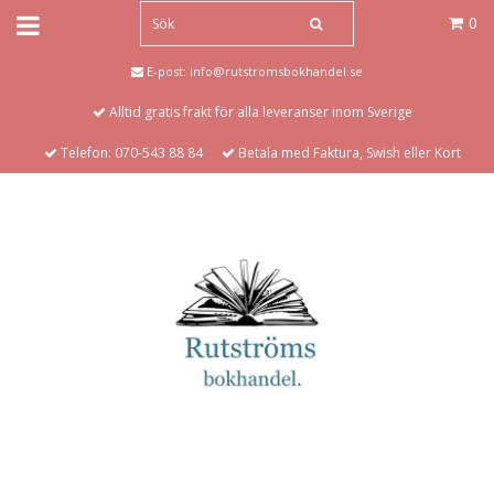
0
E-post:
info@rutstromsbokhandel.se
Alltid gratis frakt för alla leveranser inom Sverige
Telefon: 070-543 88 84
Betala med Faktura, Swish eller Kort