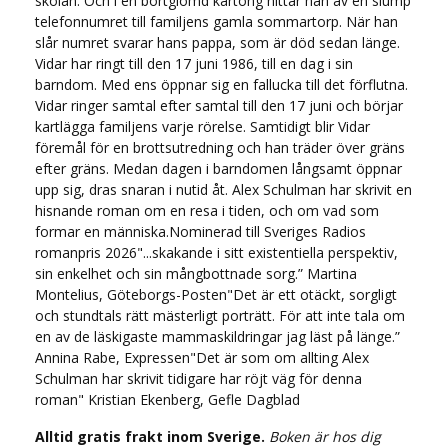
skolan. Och i en bortglömd kartong hittar han av en slump
telefonnumret till familjens gamla sommartorp. När han
slår numret svarar hans pappa, som är död sedan länge.
Vidar har ringt till den 17 juni 1986, till en dag i sin
barndom. Med ens öppnar sig en fallucka till det förflutna.
Vidar ringer samtal efter samtal till den 17 juni och börjar
kartlägga familjens varje rörelse. Samtidigt blir Vidar
föremål för en brottsutredning och han träder över gräns
efter gräns. Medan dagen i barndomen långsamt öppnar
upp sig, dras snaran i nutid åt. Alex Schulman har skrivit en
hisnande roman om en resa i tiden, och om vad som
formar en människa.Nominerad till Sveriges Radios
romanpris 2026"...skakande i sitt existentiella perspektiv,
sin enkelhet och sin mångbottnade sorg.” Martina
Montelius, Göteborgs-Posten"Det är ett otäckt, sorgligt
och stundtals rätt mästerligt porträtt. För att inte tala om
en av de läskigaste mammaskildringar jag läst på länge.”
Annina Rabe, Expressen"Det är som om allting Alex
Schulman har skrivit tidigare har röjt väg för denna
roman" Kristian Ekenberg, Gefle Dagblad
Alltid gratis frakt inom Sverige.
Boken är hos dig