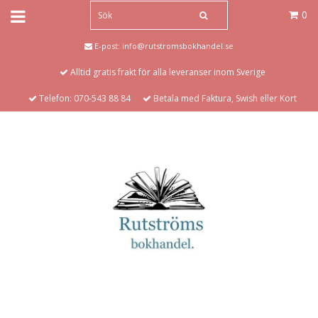
0
E-post:
info@rutstromsbokhandel.se
Alltid gratis frakt för alla leveranser inom Sverige
Telefon: 070-543 88 84
Betala med Faktura, Swish eller Kort