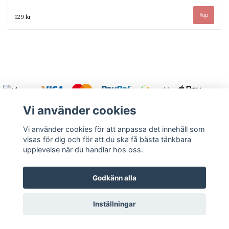
129 kr
Vi använder cookies
Vi använder cookies för att anpassa det innehåll som
visas för dig och för att du ska få bästa tänkbara
Varmt välkommen att kontakta oss.
upplevelse när du handlar hos oss.
Kontakt
Köpvillkor
Om oss
Returnera
Godkänn alla
Inställningar
© Copyright 2026 Rutströms bokhandel
Powered by Quickbutik