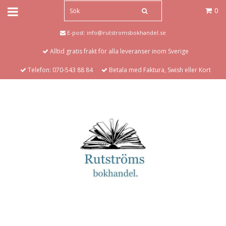
0
E-post:
info@rutstromsbokhandel.se
Alltid gratis frakt för alla leveranser inom Sverige
Telefon: 070-543 88 84
Betala med Faktura, Swish eller Kort