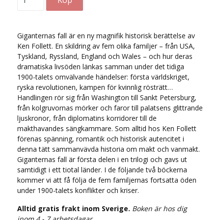
Giganternas fall är en ny magnifik historisk berättelse av
Ken Follett. En skildring av fem olika familjer – från USA,
Tyskland, Ryssland, England och Wales – och hur deras
dramatiska livsöden länkas samman under det tidiga
1900-talets omvälvande händelser: första världskriget,
ryska revolutionen, kampen för kvinnlig rösträtt…
Handlingen rör sig från Washington till Sankt Petersburg,
från kolgruvornas mörker och faror till palatsens glittrande
ljuskronor, från diplomatins korridorer till de
makthavandes sängkammare. Som alltid hos Ken Follett
förenas spänning, romantik och historisk autencitet i
denna tätt sammanvävda historia om makt och vanmakt.
Giganternas fall är första delen i en trilogi och gavs ut
samtidigt i ett tiotal länder. I de följande två böckerna
kommer vi att få följa de fem familjernas fortsatta öden
under 1900-talets konflikter och kriser.
Alltid gratis frakt inom Sverige.
Boken är hos dig
inom 4 - 7 arbetsdagar.