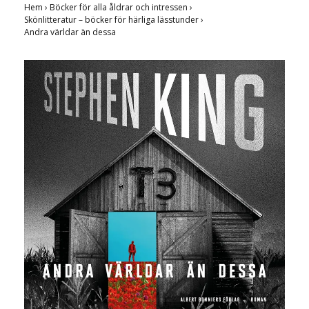
Hem
›
Böcker för alla åldrar och intressen
›
Skönlitteratur – böcker för härliga lässtunder
›
Andra världar än dessa