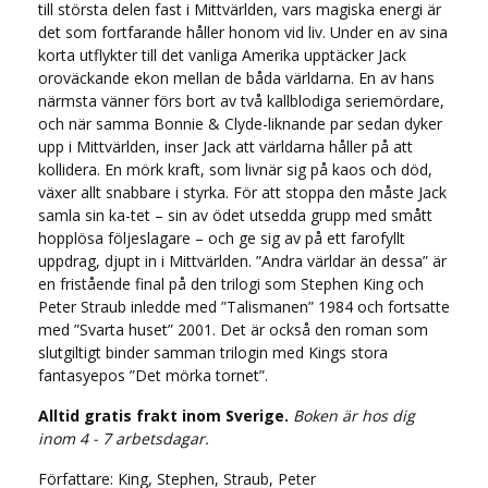
till största delen fast i Mittvärlden, vars magiska energi är
det som fortfarande håller honom vid liv. Under en av sina
korta utflykter till det vanliga Amerika upptäcker Jack
oroväckande ekon mellan de båda världarna. En av hans
närmsta vänner förs bort av två kallblodiga seriemördare,
och när samma Bonnie & Clyde-liknande par sedan dyker
upp i Mittvärlden, inser Jack att världarna håller på att
kollidera. En mörk kraft, som livnär sig på kaos och död,
växer allt snabbare i styrka. För att stoppa den måste Jack
samla sin ka-tet – sin av ödet utsedda grupp med smått
hopplösa följeslagare – och ge sig av på ett farofyllt
uppdrag, djupt in i Mittvärlden. ”Andra världar än dessa” är
en fristående final på den trilogi som Stephen King och
Peter Straub inledde med ”Talismanen” 1984 och fortsatte
med ”Svarta huset” 2001. Det är också den roman som
slutgiltigt binder samman trilogin med Kings stora
fantasyepos ”Det mörka tornet”.
Alltid gratis frakt inom Sverige.
Boken är hos dig
inom 4 - 7 arbetsdagar.
Författare: King, Stephen, Straub, Peter