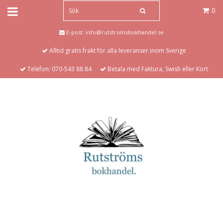
0
E-post:
info@rutstromsbokhandel.se
Alltid gratis frakt för alla leveranser inom Sverige
Telefon: 070-543 88 84
Betala med Faktura, Swish eller Kort