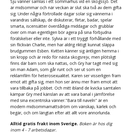
Sju vänner samlas i ett sommarhus vid en skogssjö. Det
är midsommar och när veckan är slut ska två av dem gifta
sig. Under några förtrollade dagar solar sig vännerna i
varandras sällskap, de diskuterar, flirtar, badar, spelar
smarta, iscensätter överdådiga middagar och grubblar
över om man egentligen bör agera på sina förbjudna
förälskelser eller inte. Sylvia är i ett tryggt förhållande med
sin flickvän Charlie, men har aldrig riktigt kunnat släppa
brudgummen Esben. Kvitten känner sig äntligen hemma i
sin kropp och är redo för nästa skogsrejv, men plötsligt
finns där barn som ska nattas, och Gry har tagit med sig
sin man Adam, som går runt och ser ut som en
reklamfilm för heterosexualitet. Karen ser visserligen fram
emot att gifta sig, men hon ser ännu mer fram emot att
vara tillbaka på jobbet. Och mitt ibland de kvicka samtalen
kämpar Gry med känslan av att vara banal i jämförelse
med sina excentriska vänner."Bara till naveln" är en
modern midsommarnattsdröm om vänskap, kärlek och
begär, och om längtan efter att allt vore annorlunda.
Alltid gratis frakt inom Sverige.
Boken är hos dig
inom 4 - 7 arbetsdagar.