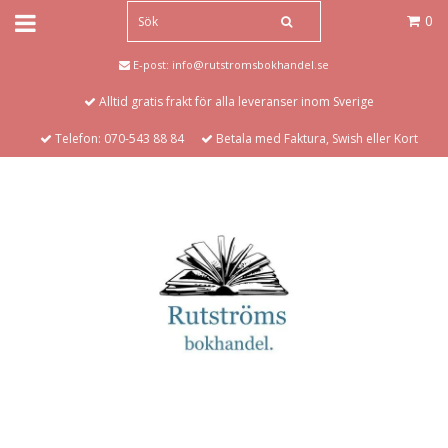
0
E-post:
info@rutstromsbokhandel.se
Alltid gratis frakt för alla leveranser inom Sverige
Telefon: 070-543 88 84
Betala med Faktura, Swish eller Kort