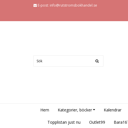
E-post:
info@rutstromsbokhandel.se
Hem
Kategorier, böcker
Kalendrar
Topplistan just nu
Outlet99
Bara16