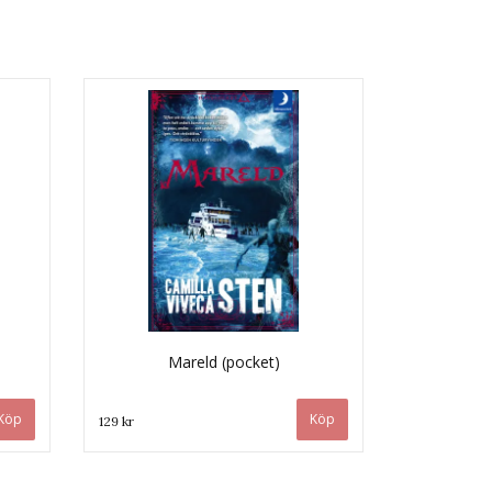
Mareld (pocket)
129 kr