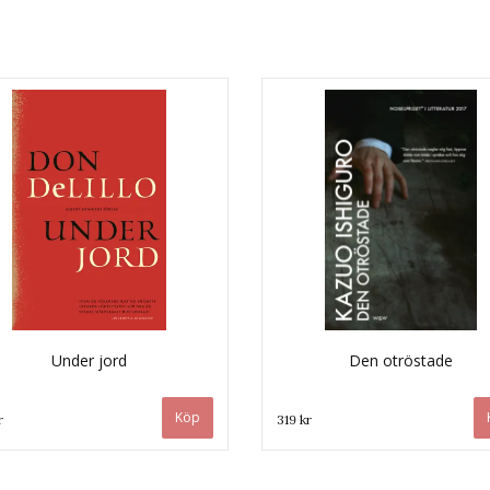
Under jord
Den otröstade
r
319 kr