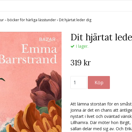
tur – böcker för härliga lässtunder
›
Dit hjärtat leder dig
Dit hjärtat led
I lager.
319 kr
Att lämna storstan för en småst
Jonna är det en chans att äntlig
nystart i livet och oväntad vänska
Lillhamra. Där möter hon Birgit,
sällan delar med sig av. Och Eri