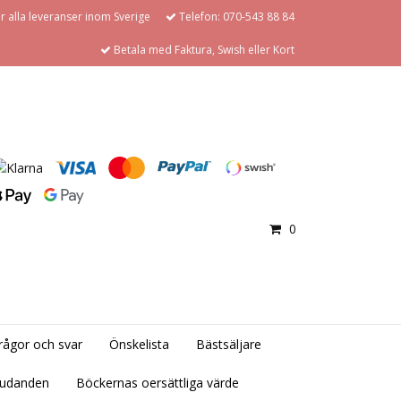
för alla leveranser inom Sverige
Telefon: 070-543 88 84
Betala med Faktura, Swish eller Kort
0
rågor och svar
Önskelista
Bästsäljare
judanden
Böckernas oersättliga värde