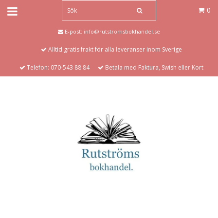
0
E-post:
info@rutstromsbokhandel.se
Alltid gratis frakt för alla leveranser inom Sverige
Telefon: 070-543 88 84
Betala med Faktura, Swish eller Kort