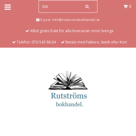
0
E-post:
info@rutstromsbokhandel.se
Alltid gratis frakt för alla leveranser inom Sverige
Telefon: 070-543 88 84
Betala med Faktura, Swish eller Kort