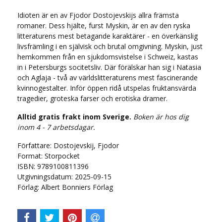
Idioten är en av Fjodor Dostojevskijs allra främsta
romaner. Dess hjälte, furst Myskin, är en av den ryska
litteraturens mest betagande karaktärer - en överkänslig
livsfrämling i en självisk och brutal omgivning. Myskin, just
hemkommen från en sjukdomsvistelse i Schweiz, kastas
in i Petersburgs socitetsliv. Där förälskar han sig i Natasia
och Aglaja - två av världslitteraturens mest fascinerande
kvinnogestalter. Inför öppen ridå utspelas fruktansvärda
tragedier, groteska farser och erotiska dramer.
Alltid gratis frakt inom Sverige.
Boken är hos dig
inom 4 - 7 arbetsdagar.
Författare: Dostojevskij, Fjodor
Format: Storpocket
ISBN: 9789100811396
Utgivningsdatum: 2025-09-15
Förlag: Albert Bonniers Förlag