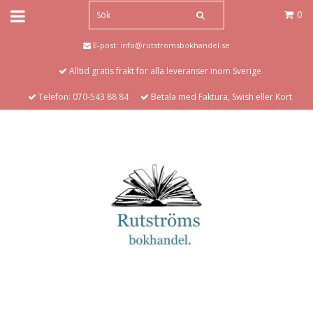
0
E-post:
info@rutstromsbokhandel.se
Alltid gratis frakt för alla leveranser inom Sverige
Telefon: 070-543 88 84
Betala med Faktura, Swish eller Kort