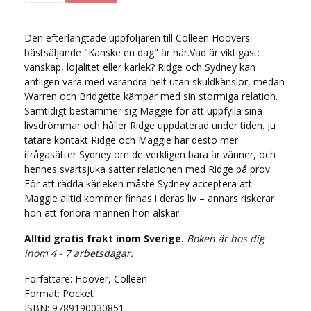
Den efterlängtade uppföljaren till Colleen Hoovers
bästsäljande "Kanske en dag" är här.Vad är viktigast:
vänskap, lojalitet eller kärlek? Ridge och Sydney kan
äntligen vara med varandra helt utan skuldkänslor, medan
Warren och Bridgette kämpar med sin stormiga relation.
Samtidigt bestämmer sig Maggie för att uppfylla sina
livsdrömmar och håller Ridge uppdaterad under tiden. Ju
tätare kontakt Ridge och Maggie har desto mer
ifrågasätter Sydney om de verkligen bara är vänner, och
hennes svartsjuka sätter relationen med Ridge på prov.
För att rädda kärleken måste Sydney acceptera att
Maggie alltid kommer finnas i deras liv – annars riskerar
hon att förlora mannen hon älskar.
Alltid gratis frakt inom Sverige.
Boken är hos dig
inom 4 - 7 arbetsdagar.
Författare: Hoover, Colleen
Format: Pocket
ISBN: 9789190030851