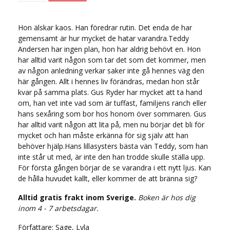
Hon älskar kaos. Han föredrar rutin. Det enda de har
gemensamt är hur mycket de hatar varandra.Teddy
Andersen har ingen plan, hon har aldrig behövt en. Hon
har alltid varit någon som tar det som det kommer, men
av någon anledning verkar saker inte gå hennes väg den
här gången. Allt i hennes liv förändras, medan hon står
kvar på samma plats. Gus Ryder har mycket att ta hand
om, han vet inte vad som är tuffast, familjens ranch eller
hans sexåring som bor hos honom över sommaren. Gus
har alltid varit någon att lita på, men nu börjar det bli för
mycket och han måste erkänna för sig själv att han
behöver hjälp.Hans lillasysters bästa vän Teddy, som han
inte står ut med, är inte den han trodde skulle ställa upp.
För första gången börjar de se varandra i ett nytt ljus. Kan
de hålla huvudet kallt, eller kommer de att bränna sig?
Alltid gratis frakt inom Sverige.
Boken är hos dig
inom 4 - 7 arbetsdagar.
Författare: Sage, Lyla