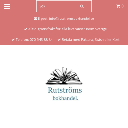
0
E-post:
info@rutstromsbokhandel.se
Alltid gratis frakt för alla leveranser inom Sverige
Telefon: 070-543 88 84
Betala med Faktura, Swish eller Kort