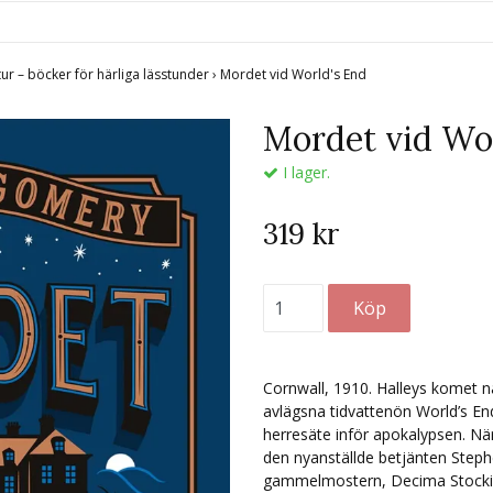
tur – böcker för härliga lässtunder
›
Mordet vid World's End
Mordet vid Wo
I lager.
319 kr
Cornwall, 1910. Halleys komet n
avlägsna tidvattenön World’s En
herresäte inför apokalypsen. När
den nyanställde betjänten Steph
gammelmostern, Decima Stocking