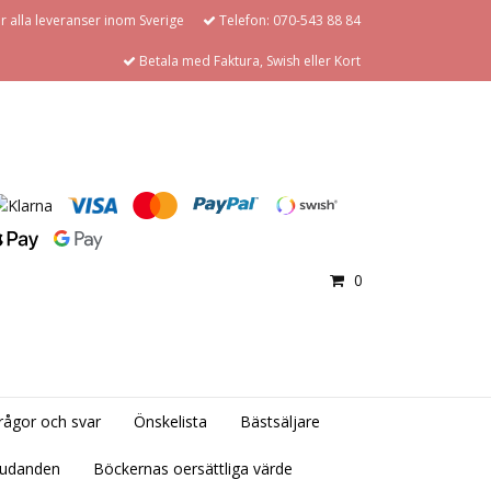
för alla leveranser inom Sverige
Telefon: 070-543 88 84
Betala med Faktura, Swish eller Kort
0
rågor och svar
Önskelista
Bästsäljare
judanden
Böckernas oersättliga värde