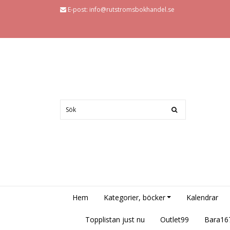
E-post:
info@rutstromsbokhandel.se
Hem
Kategorier, böcker
Kalendrar
Topplistan just nu
Outlet99
Bara16