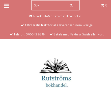
0
E-post:
info@rutstromsbokhandel.se
Alltid gratis frakt för alla leveranser inom Sverige
Telefon: 070-543 88 84
Betala med Faktura, Swish eller Kort