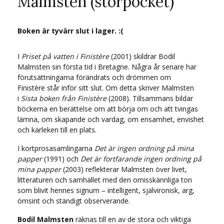
Malmsten (storpocket)
Boken är tyvärr slut i lager. :(
I
Priset på vatten i Finistère
(2001) skildrar Bodil
Malmsten sin första tid i Bretagne. Några år senare har
förutsättningarna förändrats och drömmen om
Finistère står inför sitt slut. Om detta skriver Malmsten
i
Sista boken från Finistère
(2008). Tillsammans bildar
böckerna en berättelse om att börja om och att tvingas
lämna, om skapande och vardag, om ensamhet, envishet
och kärleken till en plats.
I kortprosasamlingarna
Det är ingen ordning på mina
papper
(1991) och
Det är fortfarande ingen ordning på
mina papper
(2003) reflekterar Malmsten över livet,
litteraturen och samhället med den omisskännliga ton
som blivit hennes signum – intelligent, självironisk, arg,
ömsint och ständigt observerande.
Bodil Malmsten
räknas till en av de stora och viktiga