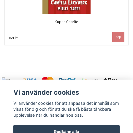
Super-Charlie
169 kr
Vi använder cookies
Vi använder cookies för att anpassa det innehåll som
visas för dig och för att du ska få bästa tänkbara
Varmt välkommen att kontakta oss.
upplevelse när du handlar hos oss.
Kontakt
Köpvillkor
Om oss
Returnera
Godkänn alla