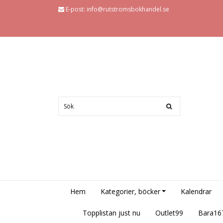
E-post:
info@rutstromsbokhandel.se
Hem
Kategorier, böcker
Kalendrar
Topplistan just nu
Outlet99
Bara16