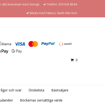
för alla leveranser inom Sverige
Telefon: 070-543 88 84
Betala med Faktura, Swish eller Kort
0
rågor och svar
Önskelista
Bästsäljare
judanden
Böckernas oersättliga värde