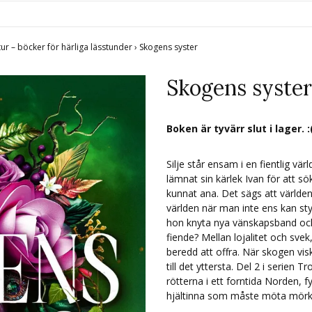
tur – böcker för härliga lässtunder
›
Skogens syster
Skogens syster
Boken är tyvärr slut i lager. :
Silje står ensam i en fientlig vär
lämnat sin kärlek Ivan för att sö
kunnat ana. Det sägs att världen
världen när man inte ens kan st
hon knyta nya vänskapsband och 
fiende? Mellan lojalitet och svek
beredd att offra. När skogen v
till det yttersta. Del 2 i serien 
rötterna i ett forntida Norden, 
hjältinna som måste möta mörkre