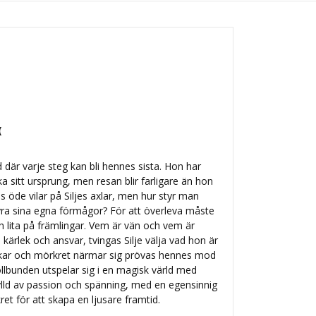
(
ld där varje steg kan bli hennes sista. Hon har
ka sitt ursprung, men resan blir farligare än hon
s öde vilar på Siljes axlar, men hur styr man
yra sina egna förmågor? För att överleva måste
lita på främlingar. Vem är vän och vem är
, kärlek och ansvar, tvingas Silje välja vad hon är
iskar och mörkret närmar sig prövas hennes mod
Trollbunden utspelar sig i en magisk värld med
fylld av passion och spänning, med en egensinnig
t för att skapa en ljusare framtid.