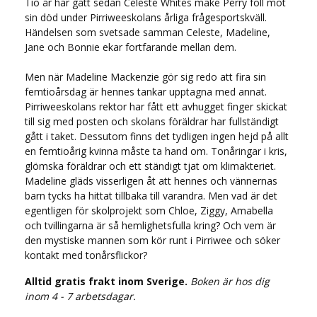
Tio år har gått sedan Celeste Whites make Perry föll mot
sin död under Pirriweeskolans årliga frågesportskväll.
Händelsen som svetsade samman Celeste, Madeline,
Jane och Bonnie ekar fortfarande mellan dem.
Men när Madeline Mackenzie gör sig redo att fira sin
femtioårsdag är hennes tankar upptagna med annat.
Pirriweeskolans rektor har fått ett avhugget finger skickat
till sig med posten och skolans föräldrar har fullständigt
gått i taket. Dessutom finns det tydligen ingen hejd på allt
en femtioårig kvinna måste ta hand om. Tonåringar i kris,
glömska föräldrar och ett ständigt tjat om klimakteriet.
Madeline gläds visserligen åt att hennes och vännernas
barn tycks ha hittat tillbaka till varandra. Men vad är det
egentligen för skolprojekt som Chloe, Ziggy, Amabella
och tvillingarna är så hemlighetsfulla kring? Och vem är
den mystiske mannen som kör runt i Pirriwee och söker
kontakt med tonårsflickor?
Alltid gratis frakt inom Sverige.
Boken är hos dig
inom 4 - 7 arbetsdagar.