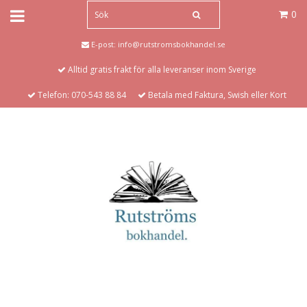
0
E-post:
info@rutstromsbokhandel.se
Alltid gratis frakt för alla leveranser inom Sverige
Telefon: 070-543 88 84
Betala med Faktura, Swish eller Kort