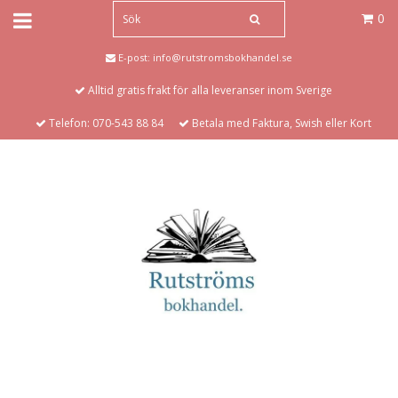
0
E-post:
info@rutstromsbokhandel.se
Alltid gratis frakt för alla leveranser inom Sverige
Telefon: 070-543 88 84
Betala med Faktura, Swish eller Kort