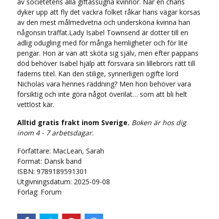
av societetens alla giftassugna kvinnor. När en chans
dyker upp att fly det vackra folket råkar hans vägar korsas
av den mest målmedvetna och undersköna kvinna han
någonsin träffat.Lady Isabel Townsend är dotter till en
adlig odugling med för många hemligheter och för lite
pengar. Hon är van att sköta sig själv, men efter pappans
död behöver Isabel hjälp att försvara sin lillebrors rätt till
faderns titel. Kan den stilige, synnerligen ogifte lord
Nicholas vara hennes räddning? Men hon behöver vara
försiktig och inte göra något överilat… som att bli helt
vettlöst kär.
Alltid gratis frakt inom Sverige.
Boken är hos dig
inom 4 - 7 arbetsdagar.
Författare: MacLean, Sarah
Format: Dansk band
ISBN: 9789189591301
Utgivningsdatum: 2025-09-08
Förlag: Forum