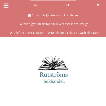
0
E-post:
info@rutstromsbokhandel.se
Alltid gratis frakt för alla leveranser inom Sverige
Telefon: 070-543 88 84
Betala med Faktura, Swish eller Kort