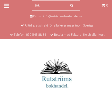
0
E-post:
info@rutstromsbokhandel.se
Alltid gratis frakt för alla leveranser inom Sverige
Telefon: 070-543 88 84
Betala med Faktura, Swish eller Kort