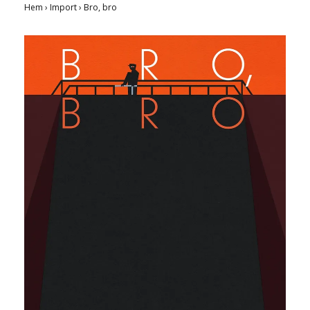
Hem
›
Import
›
Bro, bro