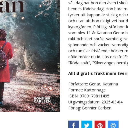
så i dag har hon den även i skola
hennes födelsedag! Hon bara mås
tycker att kappan är stickig oc
och utan att hon riktigt vet hur 
kyrkogården. Plötsligt står hon fr
som blev 11 år.Katarina Genar ha
rakt och klart språk, samtidigt s
spännande och vackert vemodiga
och rum” är fristående böcker 
dåtid möter nutid. Läs också: ”E
”Röda spår”, "Silvervinges hemlig
Alltid gratis frakt inom Sver
Författare: Genar, Katarina
Format: Kartonnage
ISBN: 9789179811495
Utgivningsdatum: 2025-03-04
Förlag: Bonnier Carlsen