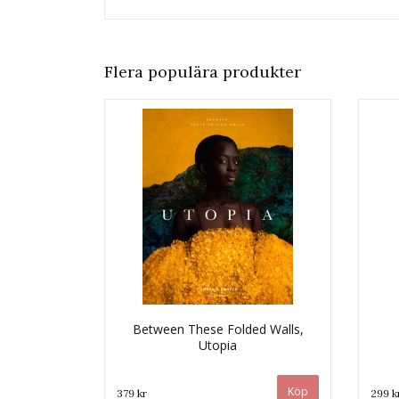
Flera populära produkter
Between These Folded Walls,
Utopia
379 kr
299 k