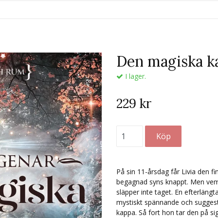
Den magiska k
I lager.
229 kr
På sin 11-årsdag får Livia den f
begagnad syns knappt. Men vem
släpper inte taget. En efterläng
mystiskt spännande och suggestiv
kappa. Så fort hon tar den på si