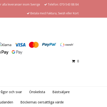
för alla leveranser inom Sverige
Telefon: 070-543 88 84
Betala med Faktura, Swish eller Kort
0
rågor och svar
Önskelista
Bästsäljare
judanden
Böckernas oersättliga värde