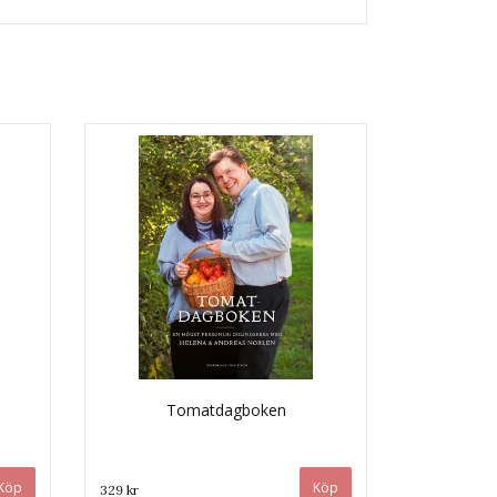
)
Tomatdagboken
329 kr