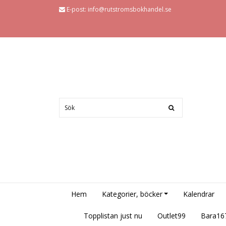
E-post:
info@rutstromsbokhandel.se
Hem
Kategorier, böcker
Kalendrar
Topplistan just nu
Outlet99
Bara16