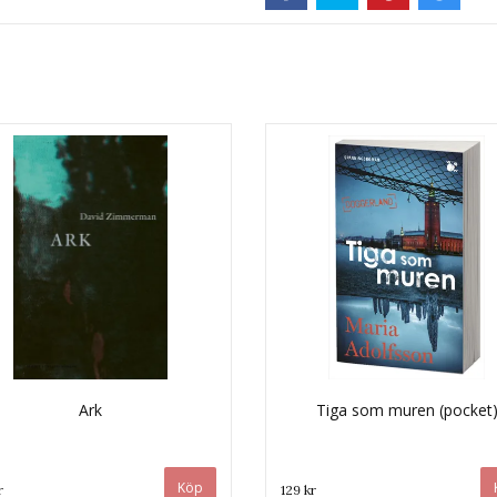
Ark
Tiga som muren (pocket
r
129 kr