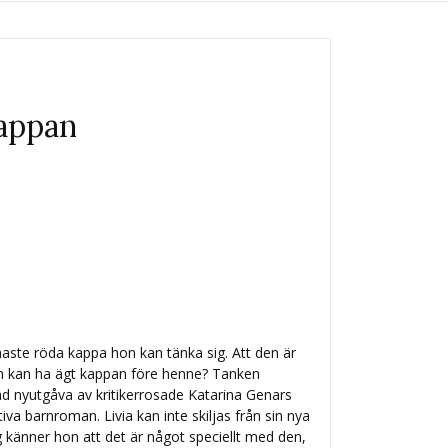
appan
inaste röda kappa hon kan tänka sig. Att den är
 kan ha ägt kappan före henne? Tanken
tad nyutgåva av kritikerrosade Katarina Genars
a barnroman. Livia kan inte skiljas från sin nya
g känner hon att det är något speciellt med den,