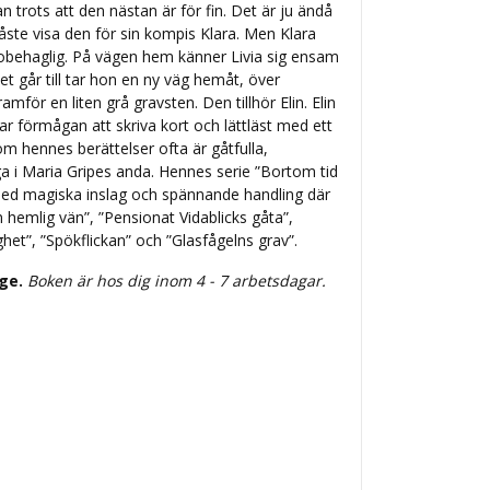
n trots att den nästan är för fin. Det är ju ändå
te visa den för sin kompis Klara. Men Klara
h obehaglig. På vägen hem känner Livia sig ensam
det går till tar hon en ny väg hemåt, över
amför en liten grå gravsten. Den tillhör Elin. Elin
r förmågan att skriva kort och lättläst med ett
om hennes berättelser ofta är gåtfulla,
 i Maria Gripes anda. Hennes serie ”Bortom tid
med magiska inslag och spännande handling där
n hemlig vän”, ”Pensionat Vidablicks gåta”,
het”, ”Spökflickan” och ”Glasfågelns grav”.
ige.
Boken är hos dig inom 4 - 7 arbetsdagar.