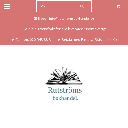
0
E-post:
info@rutstromsbokhandel.se
Alltid gratis frakt för alla leveranser inom Sverige
Telefon: 070-543 88 84
Betala med Faktura, Swish eller Kort