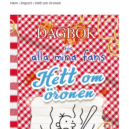
Hem
›
Import
›
Hett om öronen