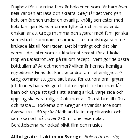
Dagbok för alla mina fans är bokserien som får barn över
hela världen att läsa och skratta! Greg får det verkligen
hett om öronen under en ovanligt knölig semester med
hela familjen. Hans mormor fyller år och hennes enda
önskan är att Gregs mamma och systrar med familjer ska
semestra tillsammans, i samma lilla strandstuga som de
brukade åkt till förr i tiden. Det blir trångt och det blir
varmt - det låter som ett klockrent recept för att koka
ihop en katastrof!Och på tal om recept - vem gör de bästa
köttbullarna? Är det mormor? Vilken är hennes hemliga
ingrediens? Finns det kanske andra familjehemligheter?
Greg kommer att göra sitt bästa för att röra om i grytan!
Jeff Kinney har verkligen hittat receptet för hur man får
barn och unga att tycka att läsning är kul. Varje sida och
uppslag ska vara roligt så att man vill läsa vidare till nästa
och nästa ... Böckerna om Greg är en världssuccé som
översatts till 69 språk (däribland latin, napolitanska och
samiska) och sålt över 290 miljoner exemplar.
Berättelserna har också blivit film och musical!
Alltid gratis frakt inom Sverige.
Boken är hos dig