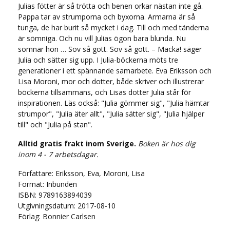
Julias fötter är så trötta och benen orkar nästan inte gå.
Pappa tar av strumporna och byxorna. Armarna är så
tunga, de har burit så mycket i dag. Till och med tänderna
är sömniga. Och nu vill Julias ögon bara blunda. Nu
somnar hon … Sov så gott. Sov så gott. – Macka! säger
Julia och sätter sig upp. I Julia-böckerna möts tre
generationer i ett spännande samarbete. Eva Eriksson och
Lisa Moroni, mor och dotter, både skriver och illustrerar
böckerna tillsammans, och Lisas dotter Julia står för
inspirationen. Läs också: "Julia gömmer sig", "Julia hämtar
strumpor", "Julia äter allt", "Julia sätter sig", "Julia hjälper
till" och "Julia på stan".
Alltid gratis frakt inom Sverige.
Boken är hos dig
inom 4 - 7 arbetsdagar.
Författare: Eriksson, Eva, Moroni, Lisa
Format: Inbunden
ISBN: 9789163894039
Utgivningsdatum: 2017-08-10
Förlag: Bonnier Carlsen