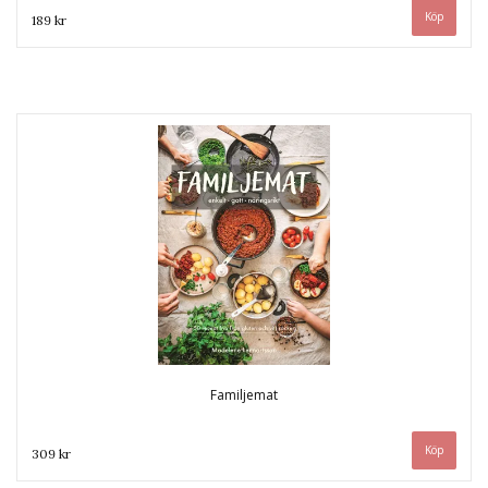
189 kr
Familjemat
309 kr