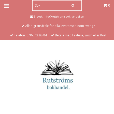
0
E-post:
info@rutstromsbokhandel.se
Alltid gratis frakt för alla leveranser inom Sverige
Telefon: 070-543 88 84
Betala med Faktura, Swish eller Kort