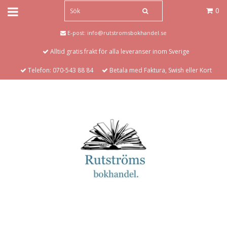
0
E-post:
info@rutstromsbokhandel.se
Alltid gratis frakt för alla leveranser inom Sverige
Telefon: 070-543 88 84
Betala med Faktura, Swish eller Kort