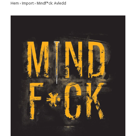
Hem
›
Import
›
Mindf*ck: Avledd