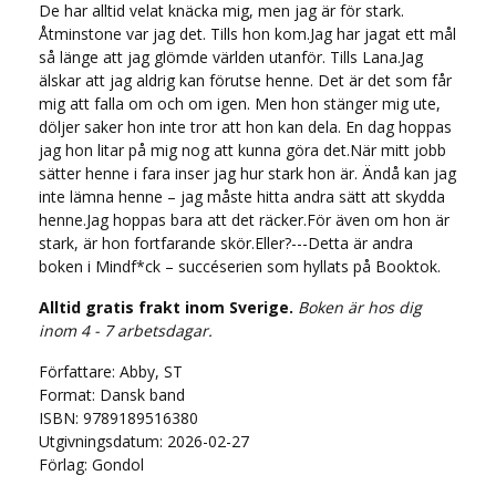
De har alltid velat knäcka mig, men jag är för stark.
Åtminstone var jag det. Tills hon kom.Jag har jagat ett mål
så länge att jag glömde världen utanför. Tills Lana.Jag
älskar att jag aldrig kan förutse henne. Det är det som får
mig att falla om och om igen. Men hon stänger mig ute,
döljer saker hon inte tror att hon kan dela. En dag hoppas
jag hon litar på mig nog att kunna göra det.När mitt jobb
sätter henne i fara inser jag hur stark hon är. Ändå kan jag
inte lämna henne – jag måste hitta andra sätt att skydda
henne.Jag hoppas bara att det räcker.För även om hon är
stark, är hon fortfarande skör.Eller?---Detta är andra
boken i Mindf*ck – succéserien som hyllats på Booktok.
Alltid gratis frakt inom Sverige.
Boken är hos dig
inom 4 - 7 arbetsdagar.
Författare: Abby, ST
Format: Dansk band
ISBN: 9789189516380
Utgivningsdatum: 2026-02-27
Förlag: Gondol