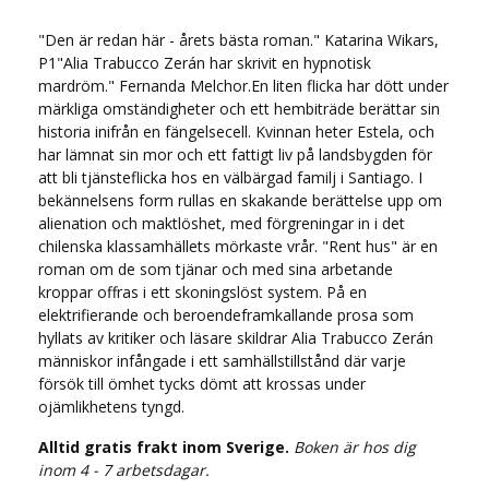
"Den är redan här - årets bästa roman." Katarina Wikars,
P1"Alia Trabucco Zerán har skrivit en hypnotisk
mardröm." Fernanda Melchor.En liten flicka har dött under
märkliga omständigheter och ett hembiträde berättar sin
historia inifrån en fängelsecell. Kvinnan heter Estela, och
har lämnat sin mor och ett fattigt liv på landsbygden för
att bli tjänsteflicka hos en välbärgad familj i Santiago. I
bekännelsens form rullas en skakande berättelse upp om
alienation och maktlöshet, med förgreningar in i det
chilenska klassamhällets mörkaste vrår. "Rent hus" är en
roman om de som tjänar och med sina arbetande
kroppar offras i ett skoningslöst system. På en
elektrifierande och beroendeframkallande prosa som
hyllats av kritiker och läsare skildrar Alia Trabucco Zerán
människor infångade i ett samhällstillstånd där varje
försök till ömhet tycks dömt att krossas under
ojämlikhetens tyngd.
Alltid gratis frakt inom Sverige.
Boken är hos dig
inom 4 - 7 arbetsdagar.