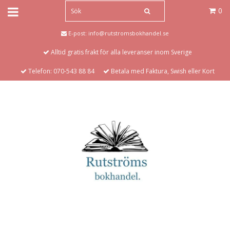
0
E-post:
info@rutstromsbokhandel.se
Alltid gratis frakt för alla leveranser inom Sverige
Telefon: 070-543 88 84
Betala med Faktura, Swish eller Kort