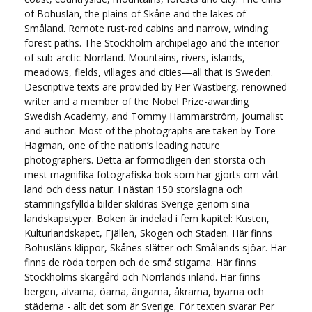
of Bohuslän, the plains of Skåne and the lakes of
Småland. Remote rust-red cabins and narrow, winding
forest paths. The Stockholm archipelago and the interior
of sub-arctic Norrland. Mountains, rivers, islands,
meadows, fields, villages and cities—all that is Sweden.
Descriptive texts are provided by Per Wästberg, renowned
writer and a member of the Nobel Prize-awarding
Swedish Academy, and Tommy Hammarström, journalist
and author. Most of the photographs are taken by Tore
Hagman, one of the nation’s leading nature
photographers. Detta är förmodligen den största och
mest magnifika fotografiska bok som har gjorts om vårt
land och dess natur. I nästan 150 storslagna och
stämningsfyllda bilder skildras Sverige genom sina
landskapstyper. Boken är indelad i fem kapitel: Kusten,
Kulturlandskapet, Fjällen, Skogen och Staden. Här finns
Bohusläns klippor, Skånes slätter och Smålands sjöar. Här
finns de röda torpen och de små stigarna. Här finns
Stockholms skärgård och Norrlands inland. Här finns
bergen, älvarna, öarna, ängarna, åkrarna, byarna och
städerna - allt det som är Sverige. För texten svarar Per