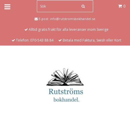
0
E-post:
info@rutstromsbokhandel.se
Alltid gratis frakt för alla leveranser inom Sverige
Telefon: 070-543 88 84
Betala med Faktura, Swish eller Kort